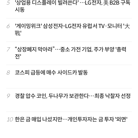
5
'상업용 디스플레이 빌려쓴다' …LG전자, 美 B2B 구독
시동
6
'게이밍위크' 삼성전자-LG전자 유럽서 TV·모니터 '大
戰'
7
“상장폐지 막아라”…중소 가전 기업, 주가 부양 '총력
전'
8
코스피 급등에 매수 사이드카 발동
9
경찰 압수 코인, 두나무가 보관한다…최종 낙찰자 선정
10
한은 금 매입 나섰지만…개인투자자는 금 투자 '외면'