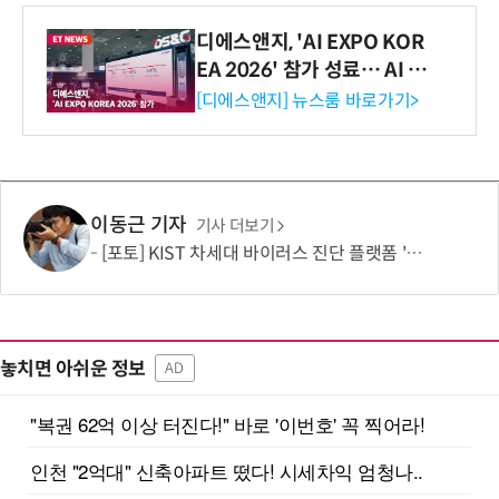
디에스앤지, 'AI EXPO KOR
EA 2026' 참가 성료… AI 전
생애주기 아우르는 통합 솔루
[디에스앤지] 뉴스룸 바로가기>
션 선봬 [영상]
이동근 기자
기사 더보기
[포토] KIST 차세대 바이러스 진단 플랫폼 '퓨전 어세이' 개발
놓치면 아쉬운 정보
AD