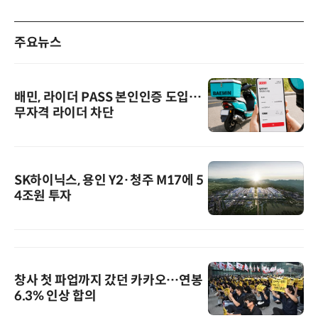
주요뉴스
배민, 라이더 PASS 본인인증 도입…
무자격 라이더 차단
SK하이닉스, 용인 Y2·청주 M17에 5
4조원 투자
창사 첫 파업까지 갔던 카카오…연봉
6.3% 인상 합의