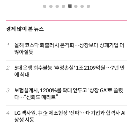
경제 많이 본 뉴스
1
올해 코스닥 퇴출러시 본격화…상장보다 상폐기업 더
많아질듯
2
5대 은행 회수불능 '추정손실' 1조2109억원 …7년 만
에 최대
3
보험설계사, 1200%룰 확대 앞두고 '상장 GA'로 쏠렸
다…“신뢰도 메리트”
4
LG 엑사원, 中企 제조현장 '전파'…대기업과 협력사 AI
상생 시동