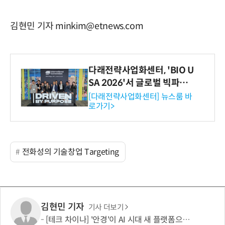
김현민 기자 minkim@etnews.com
다래전략사업화센터, 'BIO U
SA 2026'서 글로벌 빅파마
와의 비즈니스 미팅 지원…K
[다래전략사업화센터] 뉴스룸 바
로가기>
-바이오 해외 진출 교두보 확
보
전화성의 기술창업 Targeting
김현민 기자
기사 더보기
[테크 차이나] '안경'이 AI 시대 새 플랫폼으로…선더버드, 메타·샤오미와 차세대 컴퓨팅 경쟁