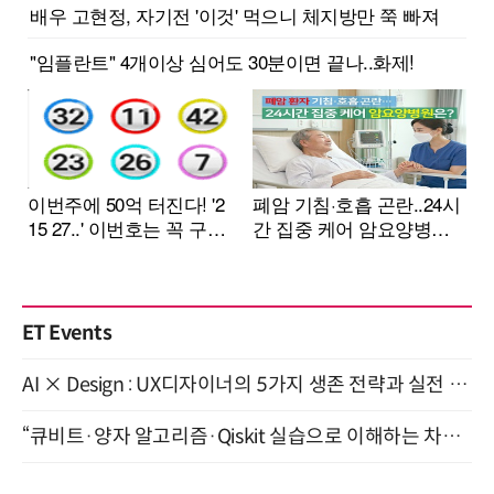
ET Events
AI × Design : UX디자이너의 5가지 생존 전략과 실전 대응 8월 28일 개최
“큐비트·양자 알고리즘·Qiskit 실습으로 이해하는 차세대 컴퓨팅” (8/28)