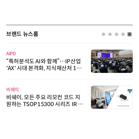
브랜드 뉴스룸
와이즈스톤
와이즈스톤, 마틸로에이아이의 '멀
티모달 생물자원 빅데이터'에 DQ
인증 최고 등급 수여
로옴세미컨덕터코리아
로옴, 업계 최고 수준의 Wide-SOA
구현한 차량용 MOSFET 개발
슈퍼솔루션
슈퍼솔루션, 2026 Next-Gen AI C