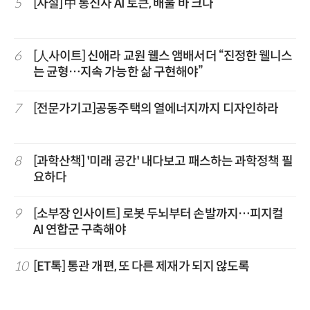
5
[사설] 中 통신사 AI 토큰, 배울 바 크다
6
[人사이트] 신애라 교원 웰스 앰배서더 “진정한 웰니스
는 균형…지속 가능한 삶 구현해야”
7
[전문가기고]공동주택의 열에너지까지 디자인하라
8
[과학산책] '미래 공간' 내다보고 패스하는 과학정책 필
요하다
9
[소부장 인사이트] 로봇 두뇌부터 손발까지…피지컬
AI 연합군 구축해야
10
[ET톡] 통관 개편, 또 다른 제재가 되지 않도록