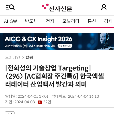
AI·SW
반도체
전자
모빌리티
통신
경제
오피니언
칼럼
[전화성의 기술창업 Targeting]
〈296〉 [AC협회장 주간록6] 한국액셀
러레이터 산업백서 발간과 의미
발행일 : 2024-04-05 17:01
업데이트 : 2024-04-04 16:10
지면 :
2024-04-08
22면