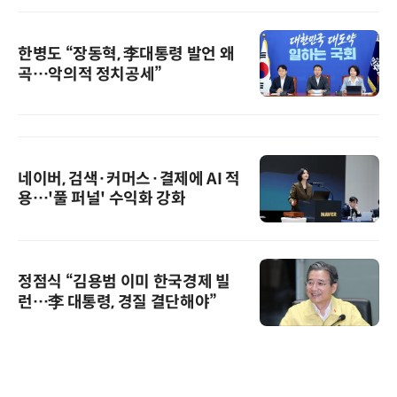
한병도 “장동혁, 李대통령 발언 왜
곡…악의적 정치공세”
네이버, 검색·커머스·결제에 AI 적
용…'풀 퍼널' 수익화 강화
정점식 “김용범 이미 한국경제 빌
런…李 대통령, 경질 결단해야”