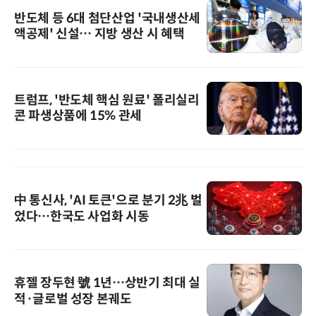
반도체 등 6대 첨단산업 '국내생산세
액공제' 신설… 지방 생산 시 혜택
트럼프, '반도체 핵심 원료' 폴리실리
콘 파생상품에 15% 관세
中 통신사, 'AI 토큰'으로 분기 2兆 벌
었다…한국도 사업화 시동
휴젤 장두현 號 1년…상반기 최대 실
적·글로벌 성장 본궤도