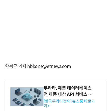
함봉균 기자 hbkone@etnews.com
무라타, 제품 데이터베이스
전 제품 대상 API 서비스 제
공…73개 제품 카테고리로
[한국무라타전자] 뉴스룸 바로가
기>
확대