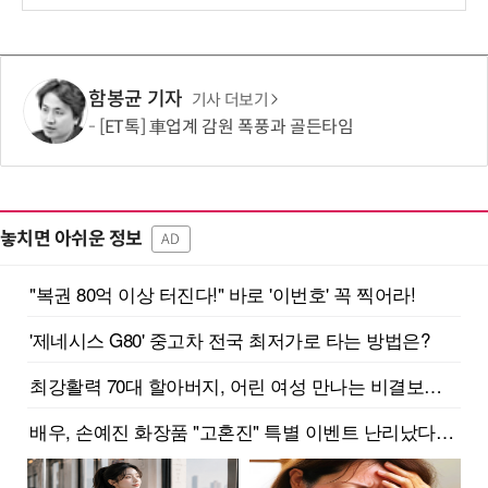
함봉균 기자
기사 더보기
[ET톡] 車업계 감원 폭풍과 골든타임
놓치면 아쉬운 정보
AD