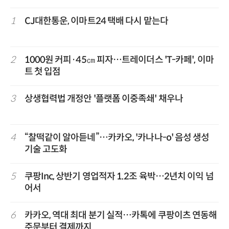
1
CJ대한통운, 이마트24 택배 다시 맡는다
2
1000원 커피·45㎝ 피자…트레이더스 'T-카페', 이마
트 첫 입점
3
상생협력법 개정안 '플랫폼 이중족쇄' 채우나
4
“찰떡같이 알아듣네”…카카오, '카나나-o' 음성 생성
기술 고도화
5
쿠팡Inc, 상반기 영업적자 1.2조 육박…2년치 이익 넘
어서
6
카카오, 역대 최대 분기 실적…카톡에 쿠팡이츠 연동해
주문부터 결제까지