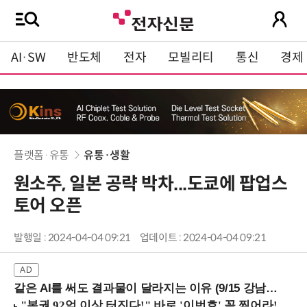
AI·SW
반도체
전자
모빌리티
통신
경제
플랫폼·유통
유통·생활
원소주, 일본 공략 박차...도쿄에 팝업스
토어 오픈
발행일 : 2024-04-04 09:21
업데이트 : 2024-04-04 09:21
같은 AI를 써도 결과물이 달라지는 이유 (9/15 강남역)