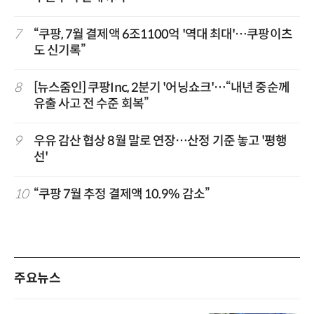
7
“쿠팡, 7월 결제액 6조1100억 '역대 최대'…쿠팡이츠
도 신기록”
8
[뉴스줌인] 쿠팡Inc, 2분기 '어닝쇼크'…“내년 중순께
유출 사고 전 수준 회복”
9
우유 감산 협상 8월 말로 연장…산정 기준 놓고 '평행
선'
10
“쿠팡 7월 추정 결제액 10.9% 감소”
주요뉴스