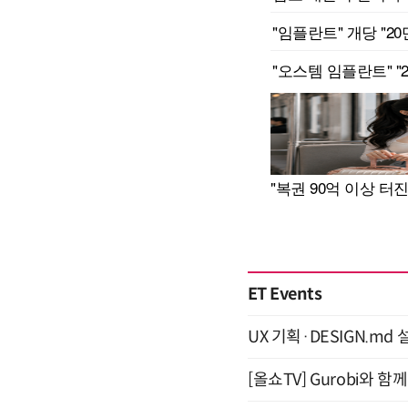
ET Events
UX 기획·DESIGN.md 설
[올쇼TV] Gurobi와 