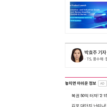
박효주 기자
TS, 풍수해
놓치면 아쉬운 정보
AD