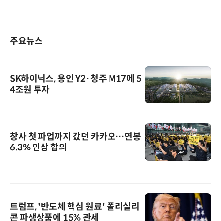
주요뉴스
SK하이닉스, 용인 Y2·청주 M17에 5
4조원 투자
창사 첫 파업까지 갔던 카카오…연봉
6.3% 인상 합의
트럼프, '반도체 핵심 원료' 폴리실리
콘 파생상품에 15% 관세