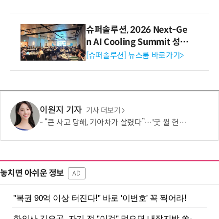
슈퍼솔루션, 2026 Next-Ge
n AI Cooling Summit 성황
리 성료
[슈퍼솔루션] 뉴스룸 바로가기>
이원지 기자
기사 더보기
“큰 사고 당해, 기아차가 살렸다”…'굿 윌 헌팅' 여배우, “360도 에어백 굿”
놓치면 아쉬운 정보
AD