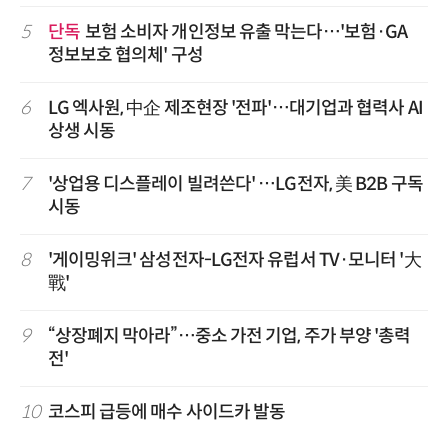
5
단독
보험 소비자 개인정보 유출 막는다…'보험·GA
정보보호 협의체' 구성
6
LG 엑사원, 中企 제조현장 '전파'…대기업과 협력사 AI
상생 시동
7
'상업용 디스플레이 빌려쓴다' …LG전자, 美 B2B 구독
시동
8
'게이밍위크' 삼성전자-LG전자 유럽서 TV·모니터 '大
戰'
9
“상장폐지 막아라”…중소 가전 기업, 주가 부양 '총력
전'
10
코스피 급등에 매수 사이드카 발동