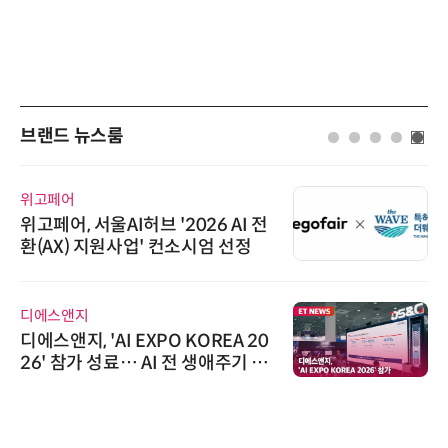
브랜드 뉴스룸
위고페어
위고페어, 서울AI허브 '2026 AI 전
환(AX) 지원사업' 컨소시엄 선정
디에스앤지
디에스앤지, 'AI EXPO KOREA 20
26' 참가 성료… AI 전 생애주기 아
우르는 통합 솔루션 선봬