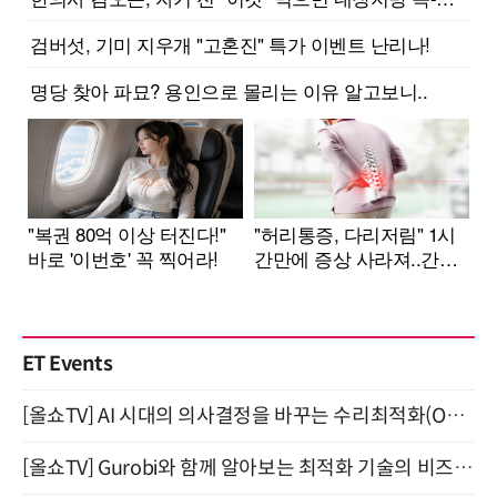
ET Events
[올쇼TV] AI 시대의 의사결정을 바꾸는 수리최적화(Optimization) 소개 (8/20 생방송)
[올쇼TV] Gurobi와 함께 알아보는 최적화 기술의 비즈니스 활용 (8월 20일 생방송)