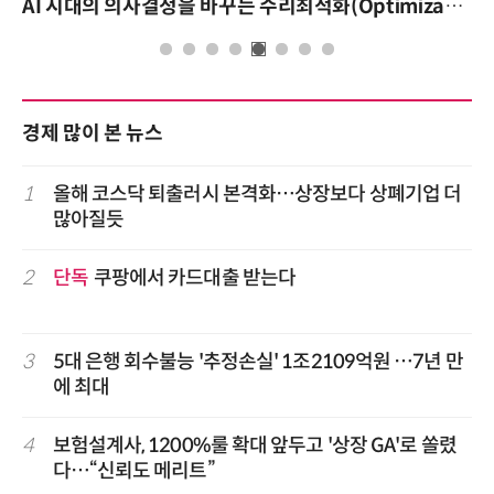
AI 시대의 의사결정을 바꾸는 수리최적화(Optimization): 실제 산업 적용 사례와 활용 전략
경제 많이 본 뉴스
1
올해 코스닥 퇴출러시 본격화…상장보다 상폐기업 더
많아질듯
2
단독
쿠팡에서 카드대출 받는다
3
5대 은행 회수불능 '추정손실' 1조2109억원 …7년 만
에 최대
4
보험설계사, 1200%룰 확대 앞두고 '상장 GA'로 쏠렸
다…“신뢰도 메리트”