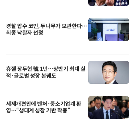
경찰 압수 코인, 두나무가 보관한다…
최종 낙찰자 선정
휴젤 장두현 號 1년…상반기 최대 실
적·글로벌 성장 본궤도
세제개편안에 벤처·중소기업계 환
영…“생태계 성장 기반 확충”