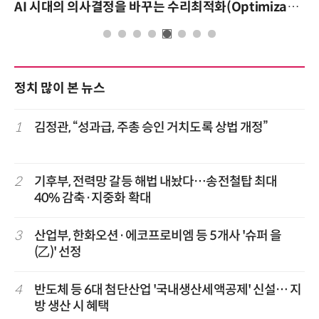
AI 핀옵스 실전 세미나: 폭증하는 AI 토큰 비용 관리 전략
정치 많이 본 뉴스
1
김정관, “성과급, 주총 승인 거치도록 상법 개정”
2
기후부, 전력망 갈등 해법 내놨다…송전철탑 최대
40% 감축·지중화 확대
3
산업부, 한화오션·에코프로비엠 등 5개사 '슈퍼 을
(乙)' 선정
4
반도체 등 6대 첨단산업 '국내생산세액공제' 신설… 지
방 생산 시 혜택