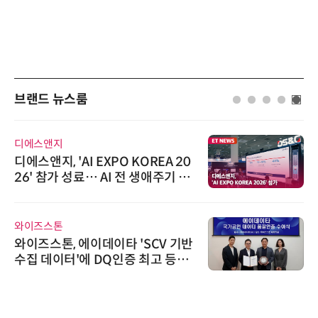
브랜드 뉴스룸
씨앤에프시스템
씨앤에프시스템, 오웬스그룹과 공
공 ERP·DX 사업 협력
위고페어
위고페어, 서울AI허브 '2026 AI 전
환(AX) 지원사업' 컨소시엄 선정
시큐어링크