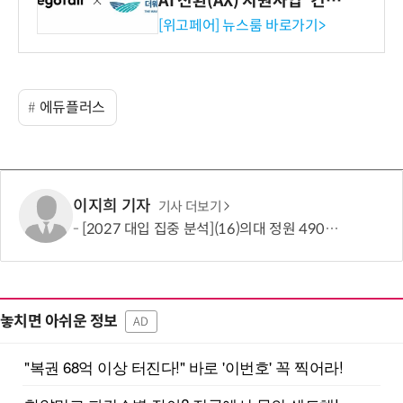
AI 전환(AX) 지원사업' 컨소
시엄 선정
[위고페어] 뉴스룸 바로가기>
에듀플러스
이지희 기자
기사 더보기
[2027 대입 집중 분석](16)의대 정원 490명 늘었지만…서울·수도권은 전형 변화에 주목
놓치면 아쉬운 정보
AD