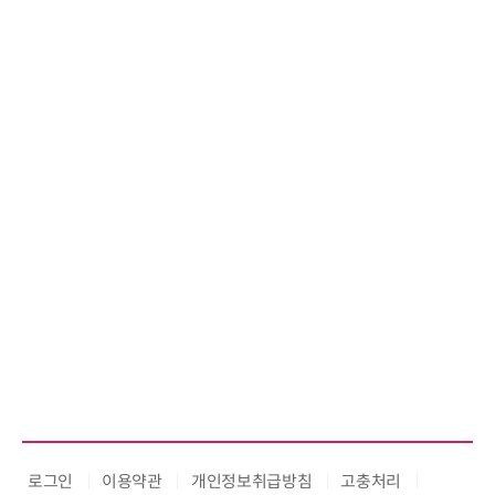
시큐어링크, 중소기업기술정보진
흥원 AI 초격차 R&D 사업 최종 선
정
로그인
이용약관
개인정보취급방침
고충처리