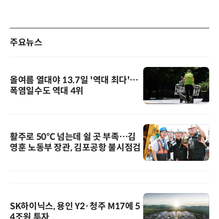
주요뉴스
올여름 열대야 13.7일 '역대 최다'…
폭염일수도 역대 4위
활주로 50℃ 넘는데 쉴 곳 부족…김
영훈 노동부 장관, 김포공항 불시점검
SK하이닉스, 용인 Y2·청주 M17에 5
4조원 투자