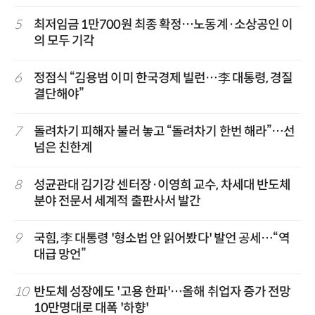
5
최저임금 1만700원 최종 확정…노동계·소상공인 이
의 모두 기각
6
정점식 “김용범 이미 한국경제 빌런…李 대통령, 경질
결단해야”
7
돌려차기 피해자 불러 놓고 “돌려차기 한번 해라”…선
넘은 친한계
8
성균관대 김기강 센터장·이영희 교수, 차세대 반도체
분야 전문서 세계적 출판사서 발간
9
국힘, 李 대통령 '형소법 안 읽어봤다' 발언 공세…“역
대급 망언”
10
반도체 성장에도 '고용 한파'…올해 취업자 증가 전망
10만명대로 대폭 '하향'