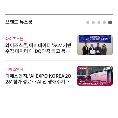
브랜드 뉴스룸
이즈스톤
에이블
이즈스톤, 에이데이타 'SCV 기반
시놀로
집 데이터'에 DQ인증 최고 등급
상 보
여
트너
에스앤지
노보센
스앤지, 'AI EXPO KOREA 20
노보센
' 참가 성료… AI 전 생애주기 아
난제 
르는 통합 솔루션 선봬
기
위고페
위고페
환(A