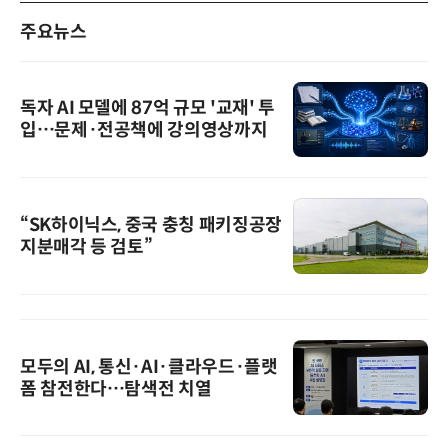
주요뉴스
독자 AI 모델에 87억 규모 '교재' 투
입…문제·전공책에 강의영상까지
“SK하이닉스, 중국 충칭 패키징공장
지분매각 등 검토”
모두의 AI, 통신·AI·클라우드·플랫
폼 참전한다…탐색전 치열