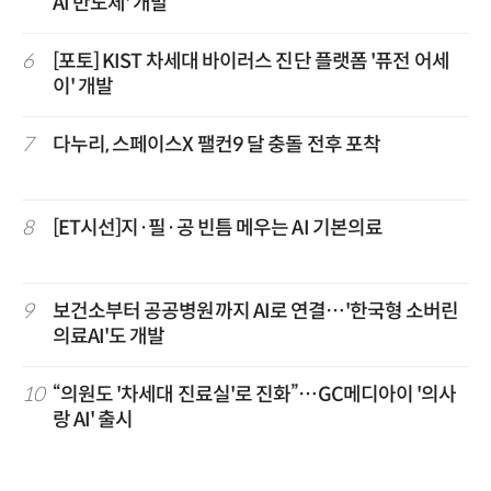
AI 반도체' 개발
6
[포토] KIST 차세대 바이러스 진단 플랫폼 '퓨전 어세
이' 개발
7
다누리, 스페이스X 팰컨9 달 충돌 전후 포착
8
[ET시선]지·필·공 빈틈 메우는 AI 기본의료
9
보건소부터 공공병원까지 AI로 연결…'한국형 소버린
의료AI'도 개발
10
“의원도 '차세대 진료실'로 진화”…GC메디아이 '의사
랑 AI' 출시