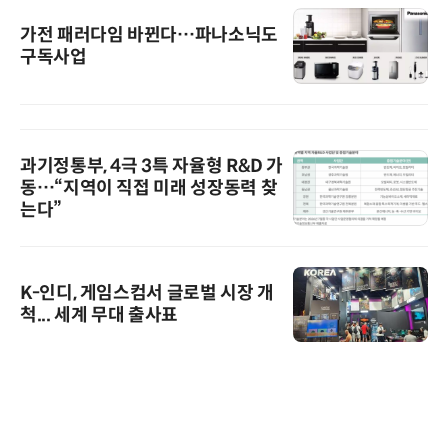
가전 패러다임 바뀐다…파나소닉도
구독사업
과기정통부, 4극 3특 자율형 R&D 가
동…“지역이 직접 미래 성장동력 찾
는다”
K-인디, 게임스컴서 글로벌 시장 개
척... 세계 무대 출사표