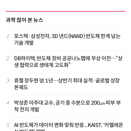
과학 많이 본 뉴스
1
포스텍·삼성전자, 3D 낸드(NAND) 반도체 한계 넘는
기술 개발
2
DB하이텍, 반도체 장비 공공나노팹에 무상 이전…“상
생 협력으로 생태계 고도화”
3
휴젤 장두현 號 1년…상반기 최대 실적·글로벌 성장
본궤도
4
박성준 아주대 교수, 공기 중 수분으로 200㎛ 피부 부
착 전지 개발
5
AI 반도체가 데이터 변화 맞춰 반응...KAIST, '카멜레온