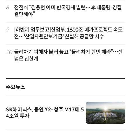
8
정점식 “김용범 이미 한국경제 빌런…李 대통령, 경질
결단해야”
9
[하반기 업무보고]산업부, 1600조 메가프로젝트 속도
전…'산업자원안보기금' 신설해 공급망 사수
10
돌려차기 피해자 불러 놓고 “돌려차기 한번 해라”…선
넘은 친한계
주요뉴스
SK하이닉스, 용인 Y2·청주 M17에 5
4조원 투자