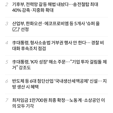
2
기후부, 전력망 갈등 해법 내놨다…송전철탑 최대
40% 감축·지중화 확대
3
산업부, 한화오션·에코프로비엠 등 5개사 '슈퍼 을
(乙)' 선정
4
李대통령, 형사소송법 거부권 행사 안 한다… 경찰 비
대화 후속조치 점검
5
李대통령, 'K자 성장' 해소 주문…“기업 투자 걸림돌 제
거” 강조도
6
반도체 등 6대 첨단산업 '국내생산세액공제' 신설… 지
방 생산 시 혜택
7
최저임금 1만700원 최종 확정…노동계·소상공인 이
의 모두 기각