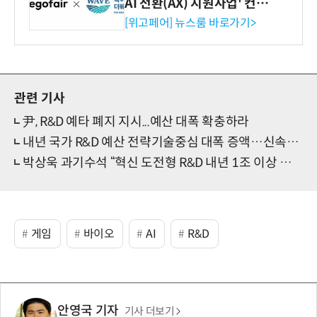
AI 전환(AX) 지원사업' 컨소
시엄 선정
[위고페어] 뉴스룸 바로가기>
관련 기사
尹, R&D 예타 폐지 지시...예산 대폭 확충하라
내년 국가 R&D 예산 전략기술중심 대폭 증액…신속·유연 투자 시스템 구축
박상욱 과기수석 “혁신 도전형 R&D 내년 1조 이상 예산 투입”
게임
바이오
AI
R&D
안영국 기자
기사 더보기