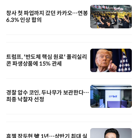
창사 첫 파업까지 갔던 카카오…연봉
6.3% 인상 합의
트럼프, '반도체 핵심 원료' 폴리실리
콘 파생상품에 15% 관세
경찰 압수 코인, 두나무가 보관한다…
최종 낙찰자 선정
휴젤 장두현 號 1년…상반기 최대 실