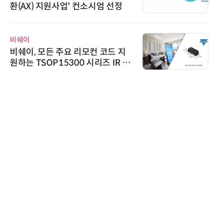
26' 참가 성료… AI 전 생애주기 아
우르는 통합 솔루션 선봬
한국태양유전
태양유전, '안전·환경 보고서 202
6' 발간…2030년 SBT 수준 온실
가스 감축 추진
시큐어링크
시큐어링크, 중소기업기술정보진
흥원 AI 초격차 R&D 사업 최종 선
정