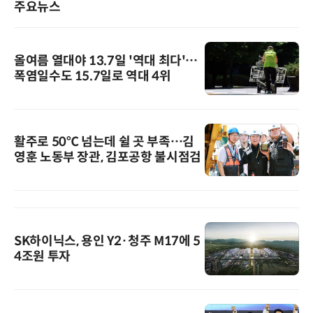
주요뉴스
올여름 열대야 13.7일 '역대 최다'…
폭염일수도 15.7일로 역대 4위
활주로 50℃ 넘는데 쉴 곳 부족…김
영훈 노동부 장관, 김포공항 불시점검
SK하이닉스, 용인 Y2·청주 M17에 5
4조원 투자