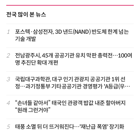
전국 많이 본 뉴스
1
포스텍·삼성전자, 3D 낸드(NAND) 반도체 한계 넘는
기술 개발
2
전남광주시, 45개 공공기관 유치 막판 총력전…100여
명 추진단 확대 개편
3
국립대구과학관, 대구 인기 관광지 공공기관 1위 선
정…과기정통부 기타공공기관 경영평가 'A등급(우수)'
겹경사
4
“손녀들 같아서” 태국인 관광객 밥값 내준 할아버지
“원래 그런거야”
5
태풍 소멸 뒤 더 뜨거워진다…'재난급 폭염' 장기화