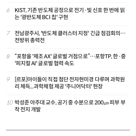
6
KIST, 기존 반도체 공정으로 전기·빛 신호 한 번에 읽
는 '광반도체 BCI 칩' 구현
7
전남광주시, '반도체 클러스터 지정' 긴급 점검회의…
전방위 총력전
8
“포항을 '제조 AX' 글로벌 거점으로”…포항TP, 한·중
'피지컬 AI' 글로벌 협력 속도
9
[르포]아이들이 직접 첨단 전자현미경 다루며 과학원
리 체득...과학체험 제공 '주니어닥터' 현장
10
박성준 아주대 교수, 공기 중 수분으로 200㎛ 피부 부
착 전지 개발