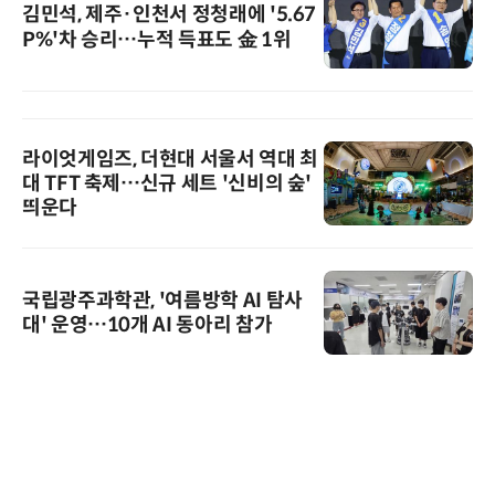
김민석, 제주·인천서 정청래에 '5.67
P%'차 승리…누적 득표도 金 1위
라이엇게임즈, 더현대 서울서 역대 최
대 TFT 축제…신규 세트 '신비의 숲'
띄운다
국립광주과학관, '여름방학 AI 탐사
대' 운영…10개 AI 동아리 참가