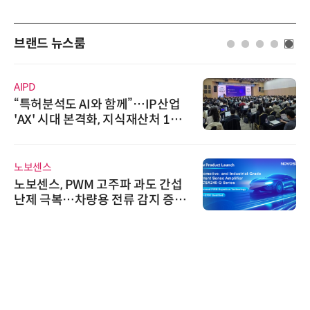
브랜드 뉴스룸
AIPD
“특허분석도 AI와 함께”…IP산업
'AX' 시대 본격화, 지식재산처 1호
AI IP데이터분석사 탄생
노보센스
노보센스, PWM 고주파 과도 간섭
난제 극복…차량용 전류 감지 증폭
기