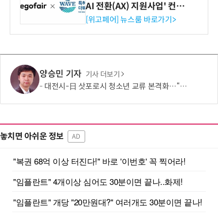
AI 전환(AX) 지원사업' 컨소
시엄 선정
[위고페어] 뉴스룸 바로가기>
양승민 기자
기사 더보기
대전시-日 삿포로시 청소년 교류 본격화…“미래세대가 잇는 도시외교”
놓치면 아쉬운 정보
AD