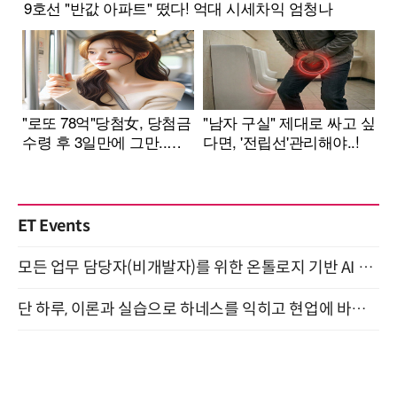
ET Events
모든 업무 담당자(비개발자)를 위한 온톨로지 기반 AI 지식체계 설계 1-day 워크숍 8월 20일 개최
단 하루, 이론과 실습으로 하네스를 익히고 현업에 바로 쓰는 핸즈온 워크숍 (8/20)