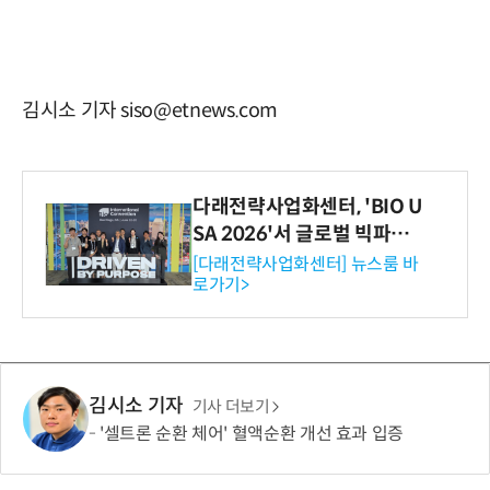
김시소 기자 siso@etnews.com
다래전략사업화센터, 'BIO U
SA 2026'서 글로벌 빅파마
와의 비즈니스 미팅 지원…K
[다래전략사업화센터] 뉴스룸 바
로가기>
-바이오 해외 진출 교두보 확
보
김시소 기자
기사 더보기
'셀트론 순환 체어' 혈액순환 개선 효과 입증