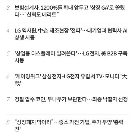
3
보험설계사, 1200%룰 확대 앞두고 '상장 GA'로 쏠렸
다…“신뢰도 메리트”
4
LG 엑사원, 中企 제조현장 '전파'…대기업과 협력사 AI
상생 시동
5
'상업용 디스플레이 빌려쓴다' …LG전자, 美 B2B 구독
시동
6
'게이밍위크' 삼성전자-LG전자 유럽서 TV·모니터 '大
戰'
7
경찰 압수 코인, 두나무가 보관한다…최종 낙찰자 선정
8
“상장폐지 막아라”…중소 가전 기업, 주가 부양 '총력
전'