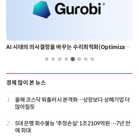
AI 시대의 의사결정을 바꾸는 수리최적화(Optimization): 실제 산업 적용 사례와 활용 전략
경제 많이 본 뉴스
1
올해 코스닥 퇴출러시 본격화…상장보다 상폐기업 더
많아질듯
2
5대 은행 회수불능 '추정손실' 1조2109억원 …7년 만
에 최대