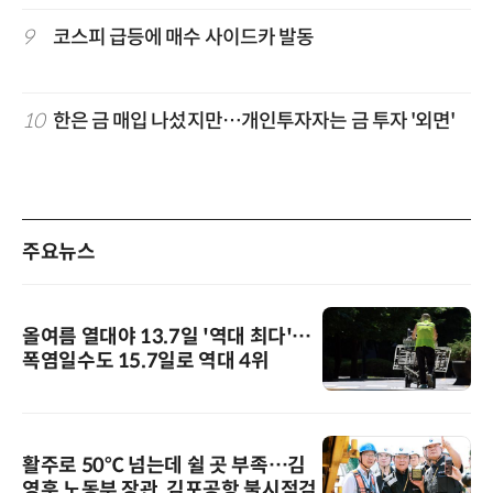
9
코스피 급등에 매수 사이드카 발동
10
한은 금 매입 나섰지만…개인투자자는 금 투자 '외면'
주요뉴스
올여름 열대야 13.7일 '역대 최다'…
폭염일수도 15.7일로 역대 4위
활주로 50℃ 넘는데 쉴 곳 부족…김
영훈 노동부 장관, 김포공항 불시점검