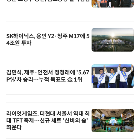
SK하이닉스, 용인 Y2·청주 M17에 5
4조원 투자
김민석, 제주·인천서 정청래에 '5.67
P%'차 승리…누적 득표도 金 1위
라이엇게임즈, 더현대 서울서 역대 최
대 TFT 축제…신규 세트 '신비의 숲'
띄운다