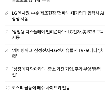
정보보호 협의체' 구성
6
LG 엑사원, 中企 제조현장 '전파'…대기업과 협력사 AI
상생 시동
7
'상업용 디스플레이 빌려쓴다' …LG전자, 美 B2B 구독
시동
8
'게이밍위크' 삼성전자-LG전자 유럽서 TV·모니터 '大
戰'
9
“상장폐지 막아라”…중소 가전 기업, 주가 부양 '총력
전'
10
코스피 급등에 매수 사이드카 발동