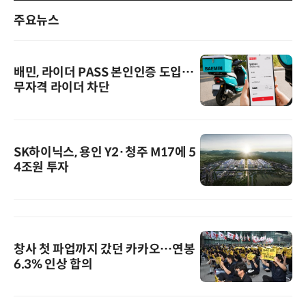
주요뉴스
배민, 라이더 PASS 본인인증 도입…
무자격 라이더 차단
SK하이닉스, 용인 Y2·청주 M17에 5
4조원 투자
창사 첫 파업까지 갔던 카카오…연봉
6.3% 인상 합의