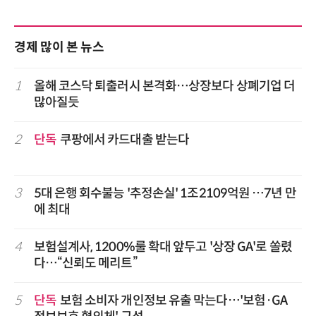
경제 많이 본 뉴스
1
올해 코스닥 퇴출러시 본격화…상장보다 상폐기업 더
많아질듯
2
단독
쿠팡에서 카드대출 받는다
3
5대 은행 회수불능 '추정손실' 1조2109억원 …7년 만
에 최대
4
보험설계사, 1200%룰 확대 앞두고 '상장 GA'로 쏠렸
다…“신뢰도 메리트”
5
단독
보험 소비자 개인정보 유출 막는다…'보험·GA