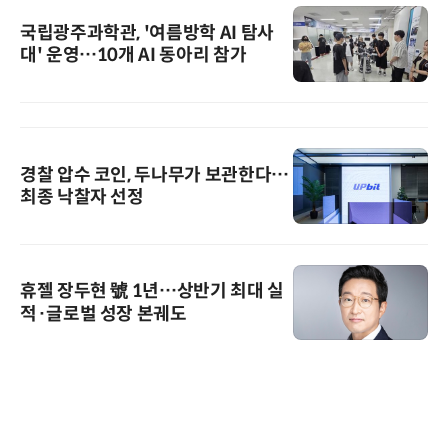
국립광주과학관, '여름방학 AI 탐사
대' 운영…10개 AI 동아리 참가
경찰 압수 코인, 두나무가 보관한다…
최종 낙찰자 선정
휴젤 장두현 號 1년…상반기 최대 실
적·글로벌 성장 본궤도