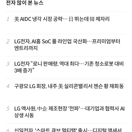
전자 많이 본 뉴스
1
美 AIDC 냉각 시장 공략… 日 뛰는데 韓 제자리
2
LG전자, AI홈 SoC 풀 라인업 국산화…프리미엄부터
엔트리까지
3
LG전자 “로니 판매량, 역대 최다…기존 청소로봇 대비
3배 증가”
4
구광모 LG 회장, 내주 美 실리콘밸리서 젠슨 황 재회동
5
LG 엑사원, 中企 제조현장 '전파'…대기업과 협력사 AI
상생 시동
6
신일전자, '스마트 큐브 멀티탭' 출시…디지털 액세서