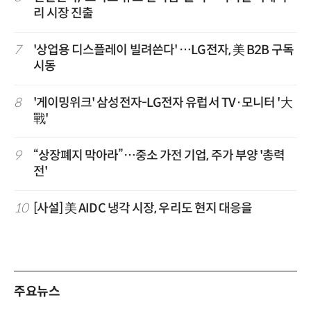
리 시장 진출
7
'상업용 디스플레이 빌려쓴다' …LG전자, 美 B2B 구독
시동
8
'게이밍위크' 삼성전자-LG전자 유럽서 TV·모니터 '大
戰'
9
“상장폐지 막아라”…중소 가전 기업, 주가 부양 '총력
전'
10
[사설] 美 AIDC 냉각 시장, 우리도 현지 대응을
주요뉴스