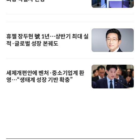
휴젤 장두현 號 1년…상반기 최대 실
적·글로벌 성장 본궤도
세제개편안에 벤처·중소기업계 환
영…“생태계 성장 기반 확충”