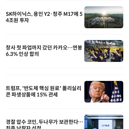
SK하이닉스, 용인 Y2·청주 M17에 5
4조원 투자
창사 첫 파업까지 갔던 카카오…연봉
6.3% 인상 합의
트럼프, '반도체 핵심 원료' 폴리실리
콘 파생상품에 15% 관세
경찰 압수 코인, 두나무가 보관한다…
최종 낙찰자 선정