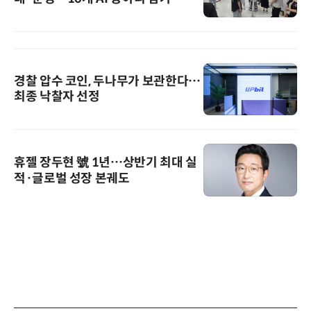
경찰 압수 코인, 두나무가 보관한다…
최종 낙찰자 선정
휴젤 장두현 號 1년…상반기 최대 실
적·글로벌 성장 본궤도