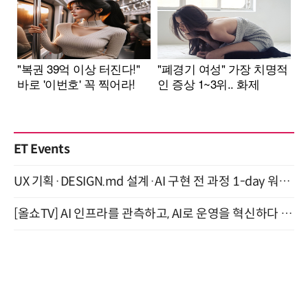
ET Events
UX 기획·DESIGN.md 설계·AI 구현 전 과정 1-day 워크숍 with Claude Code·Codex 9월 15일 개최
[올쇼TV] AI 인프라를 관측하고, AI로 운영을 혁신하다 (8월 11일 생방송)