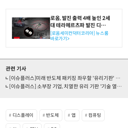
로옴, 발진 출력 4배 높인 2세
대 테라헤르츠파 발진 디바이
스 개발
[로옴세미컨덕터코리아] 뉴스룸
바로가기>
관련 기사
[이슈플러스]미래 반도체 패키징 좌우할 '유리기판' 시장 개화...“양산 속도전 시작”
[이슈플러스] 소부장 기업, 치열한 유리 기판 '기술 열전'
디스플레이
반도체
앱
컴퓨팅