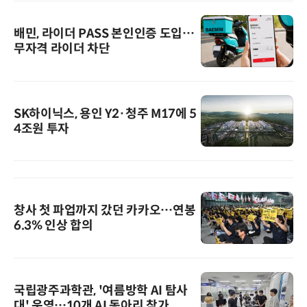
배민, 라이더 PASS 본인인증 도입…
무자격 라이더 차단
SK하이닉스, 용인 Y2·청주 M17에 5
4조원 투자
창사 첫 파업까지 갔던 카카오…연봉
6.3% 인상 합의
국립광주과학관, '여름방학 AI 탐사
대' 운영…10개 AI 동아리 참가