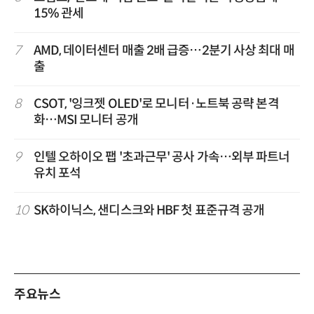
15% 관세
7
AMD, 데이터센터 매출 2배 급증…2분기 사상 최대 매
출
8
CSOT, '잉크젯 OLED'로 모니터·노트북 공략 본격
화…MSI 모니터 공개
9
인텔 오하이오 팹 '초과근무' 공사 가속…외부 파트너
유치 포석
10
SK하이닉스, 샌디스크와 HBF 첫 표준규격 공개
주요뉴스