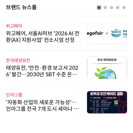
브랜드 뉴스룸
위고페어
위고페어, 서울AI허브 '2026 AI 전
환(AX) 지원사업' 컨소시엄 선정
한국태양유전
태양유전, '안전·환경 보고서 202
6' 발간…2030년 SBT 수준 온실
가스 감축 추진
인아그룹
'자동화 산업의 새로운 가능성'…
인아그룹 전국 7개 도시 세미나 페
어 개최