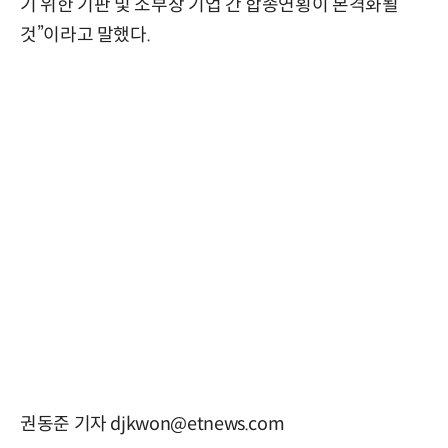
기 위한 기판 및 소부장 기업 간 합종연횡이 본격화될
것”이라고 말했다.
권동준 기자 djkwon@etnews.com