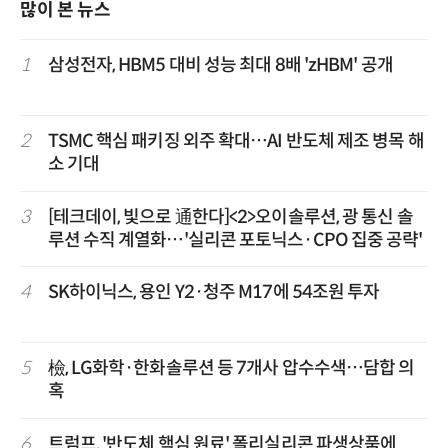
많이 본 뉴스
1
삼성전자, HBM5 대비 성능 최대 8배 'zHBM' 공개
2
TSMC 핵심 패키징 외주 확대…AI 반도체 제조 병목 해
소 기대
3
[테크데이, 빛으로 通한다]<2>오이솔루션, 광 통신 솔
루션 수직 계열화…'실리콘 포토닉스·CPO 집중 공략'
4
SK하이닉스, 용인 Y2·청주 M17에 54조원 투자
5
檢, LG화학·한화솔루션 등 7개사 압수수색…담합 의
혹
6
트럼프, '반도체 핵심 원료' 폴리실리콘 파생상품에