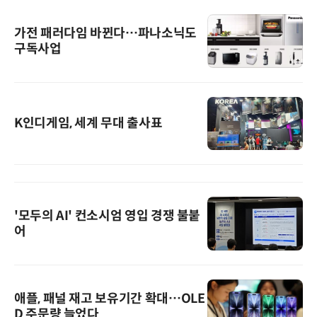
가전 패러다임 바뀐다…파나소닉도
구독사업
K인디게임, 세계 무대 출사표
'모두의 AI' 컨소시엄 영입 경쟁 불붙
어
애플, 패널 재고 보유기간 확대…OLE
D 주문량 늘었다