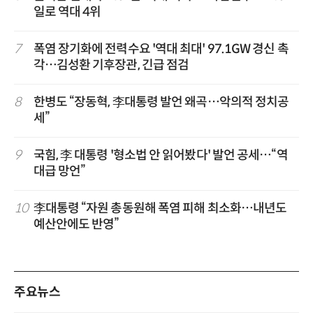
일로 역대 4위
7
폭염 장기화에 전력수요 '역대 최대' 97.1GW 경신 촉
각…김성환 기후장관, 긴급 점검
8
한병도 “장동혁, 李대통령 발언 왜곡…악의적 정치공
세”
9
국힘, 李 대통령 '형소법 안 읽어봤다' 발언 공세…“역
대급 망언”
10
李대통령 “자원 총동원해 폭염 피해 최소화…내년도
예산안에도 반영”
주요뉴스