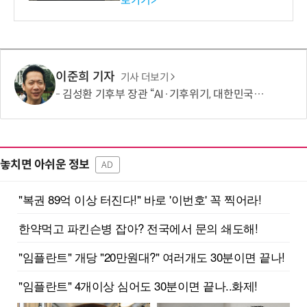
로가기>
-바이오 해외 진출 교두보 확
보
이준희 기자
기사 더보기
김성환 기후부 장관 “AI·기후위기, 대한민국이 함께 해결할 첫 국가 될 것”
놓치면 아쉬운 정보
AD