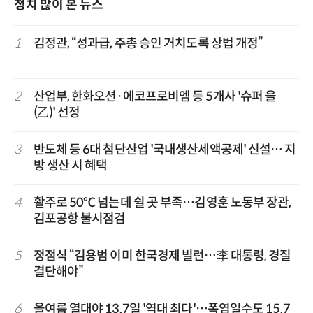
정치 많이 본 뉴스
1
김정관, “성과급, 주총 승인 거치도록 상법 개정”
2
산업부, 한화오션·에코프로비엠 등 5개사 '슈퍼 을
(乙)' 선정
3
반도체 등 6대 첨단산업 '국내생산세액공제' 신설… 지
방 생산 시 혜택
4
활주로 50℃ 넘는데 쉴 곳 부족…김영훈 노동부 장관,
김포공항 불시점검
5
정점식 “김용범 이미 한국경제 빌런…李 대통령, 경질
결단해야”
6
올여름 열대야 13.7일 '역대 최다'…폭염일수도 15.7