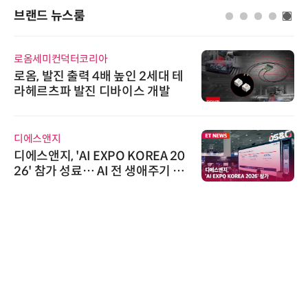
브랜드 뉴스룸
로옴세미컨덕터코리아
로옴, 발진 출력 4배 높인 2세대 테
라헤르츠파 발진 디바이스 개발
디에스앤지
디에스앤지, 'AI EXPO KOREA 20
26' 참가 성료… AI 전 생애주기 아
우르는 통합 솔루션 선봬