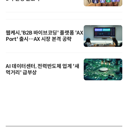
웹케시,'B2B 바이브코딩' 플랫폼 'AX
Port' 출시…AX 시장 본격 공략
AI 데이터센터, 전력반도체 업계 '새
먹거리' 급부상