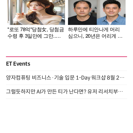
ET Events
양자컴퓨팅 비즈니스·기술 입문 1-Day 워크샵 8월 28일 개최
그럴듯하지만 AI가 만든 티가 난다면? 유저 리서치부터 배포까지! (9/15)