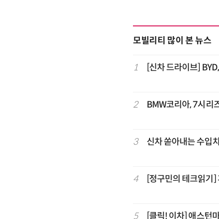
모빌리티 많이 본 뉴스
1
[신차 드라이브] BYD, 
2
BMW코리아, 7시리즈 
3
신차 쏟아내는 수입차
4
[정구민의 테크읽기]
5
[클릭! 이차] 애스턴