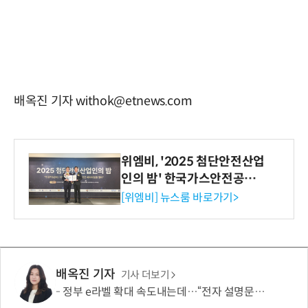
배옥진 기자 withok@etnews.com
위엠비, '2025 첨단안전산업
인의 밤' 한국가스안전공사
사장상 수상
[위엠비] 뉴스룸 바로가기>
배옥진 기자
기사 더보기
정부 e라벨 확대 속도내는데…“전자 설명문, 종이보다 불편”