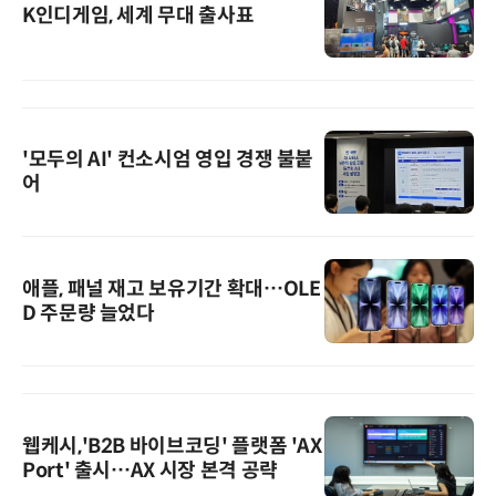
K인디게임, 세계 무대 출사표
'모두의 AI' 컨소시엄 영입 경쟁 불붙
어
애플, 패널 재고 보유기간 확대…OLE
D 주문량 늘었다
웹케시,'B2B 바이브코딩' 플랫폼 'AX
Port' 출시…AX 시장 본격 공략