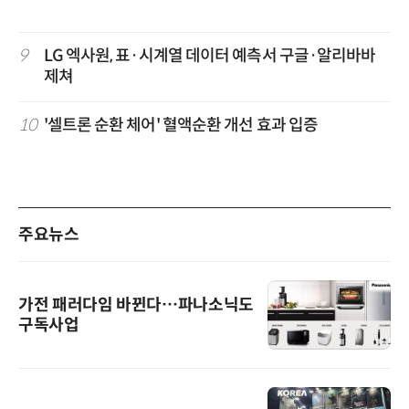
9
LG 엑사원, 표·시계열 데이터 예측서 구글·알리바바
제쳐
10
'셀트론 순환 체어' 혈액순환 개선 효과 입증
주요뉴스
가전 패러다임 바뀐다…파나소닉도
구독사업