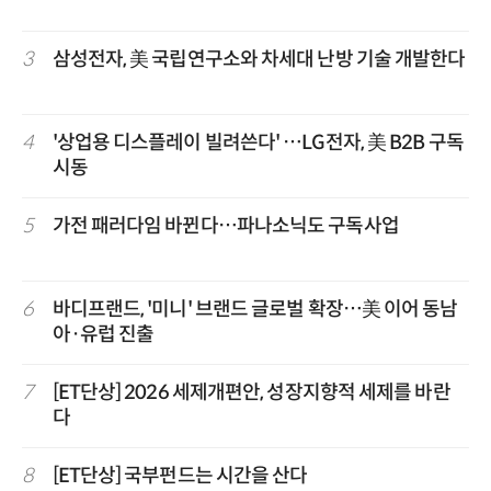
3
삼성전자, 美 국립연구소와 차세대 난방 기술 개발한다
4
'상업용 디스플레이 빌려쓴다' …LG전자, 美 B2B 구독
시동
5
가전 패러다임 바뀐다…파나소닉도 구독사업
6
바디프랜드, '미니' 브랜드 글로벌 확장…美 이어 동남
아·유럽 진출
7
[ET단상] 2026 세제개편안, 성장지향적 세제를 바란
다
8
[ET단상] 국부펀드는 시간을 산다