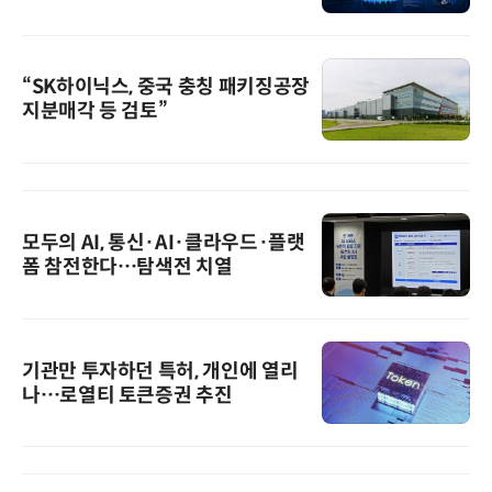
“SK하이닉스, 중국 충칭 패키징공장
지분매각 등 검토”
모두의 AI, 통신·AI·클라우드·플랫
폼 참전한다…탐색전 치열
기관만 투자하던 특허, 개인에 열리
나…로열티 토큰증권 추진