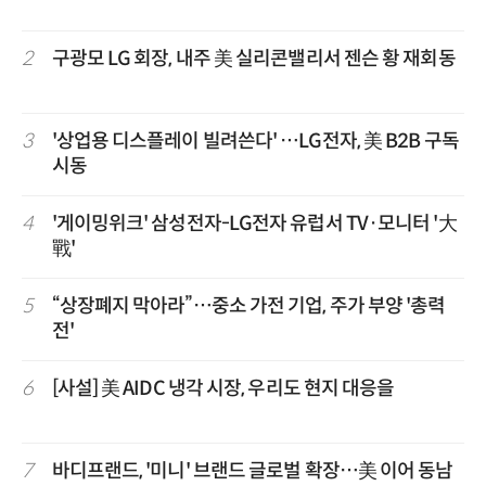
2
구광모 LG 회장, 내주 美 실리콘밸리서 젠슨 황 재회동
3
'상업용 디스플레이 빌려쓴다' …LG전자, 美 B2B 구독
시동
4
'게이밍위크' 삼성전자-LG전자 유럽서 TV·모니터 '大
戰'
5
“상장폐지 막아라”…중소 가전 기업, 주가 부양 '총력
전'
6
[사설] 美 AIDC 냉각 시장, 우리도 현지 대응을
7
바디프랜드, '미니' 브랜드 글로벌 확장…美 이어 동남