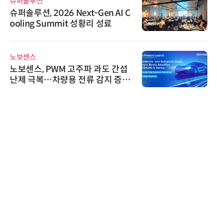
시큐어링크
시큐어링크, 중소기업기술정보진
흥원 AI 초격차 R&D 사업 최종 선
정
디에스앤지
디에스앤지, 'AI EXPO KOREA 20
26' 참가 성료… AI 전 생애주기 아
우르는 통합 솔루션 선봬
한국태양유전
태양유전, '안전·환경 보고서 202
6' 발간…2030년 SBT 수준 온실
가스 감축 추진