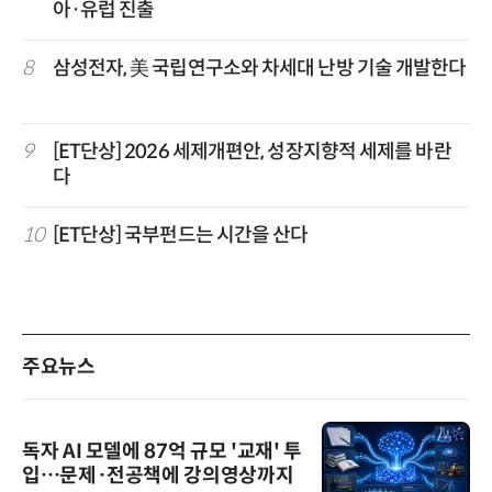
아·유럽 진출
8
삼성전자, 美 국립연구소와 차세대 난방 기술 개발한다
9
[ET단상] 2026 세제개편안, 성장지향적 세제를 바란
다
10
[ET단상] 국부펀드는 시간을 산다
주요뉴스
독자 AI 모델에 87억 규모 '교재' 투
입…문제·전공책에 강의영상까지