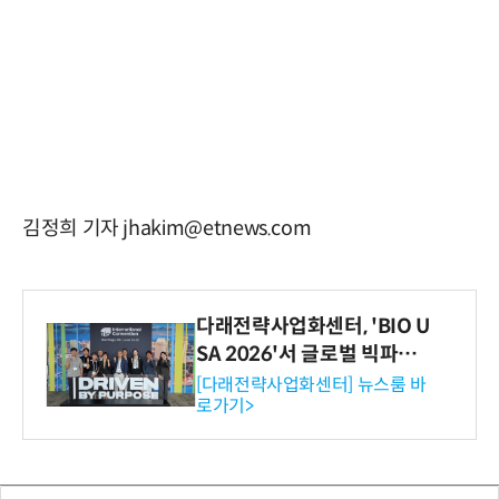
김정희 기자 jhakim@etnews.com
다래전략사업화센터, 'BIO U
SA 2026'서 글로벌 빅파마
와의 비즈니스 미팅 지원…K
[다래전략사업화센터] 뉴스룸 바
로가기>
-바이오 해외 진출 교두보 확
보