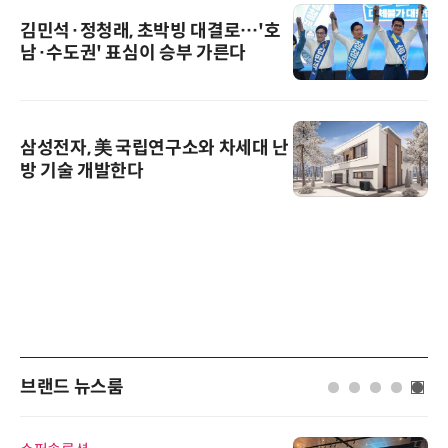
김민석·정청래, 초박빙 대결로…'호
남·수도권' 표심이 승부 가른다
삼성전자, 美 국립연구소와 차세대 난
방 기술 개발한다
브랜드 뉴스룸