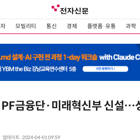
전자
모빌리티
통신
경제
플랫폼·유통
과학
 PF금융단·미래혁신부 신설…
업데이트 : 2024-04-01 09:59