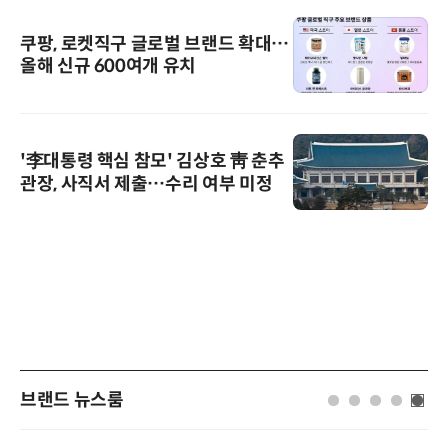
쿠팡, 로켓직구 글로벌 브랜드 확대…
올해 신규 600여개 유치
'李대통령 핵심 참모' 김상호 靑 춘추
관장, 사직서 제출…수리 여부 미정
브랜드 뉴스룸