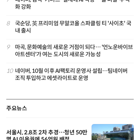
화 강화
8
국순당, 英 프리미엄 무알코올 스파클링 티 '사이초' 국
내 출시
9
마곡, 문화예술의 새로운 거점이 되다… '언노운바이브
아트센터'가 여는 도시의 새로운 가능성
10
네이버, 10월 이후 AI팩토리 운영사 설립…팀네이버
조직 투입하고 에셋라이트로 운영
주요뉴스
서울시, 2.8조 2차 추경…청년 50만
명 AI 이용권에 56억원 배정