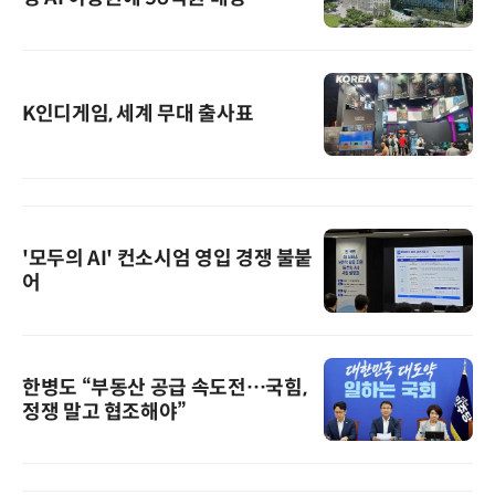
K인디게임, 세계 무대 출사표
'모두의 AI' 컨소시엄 영입 경쟁 불붙
어
한병도 “부동산 공급 속도전…국힘,
정쟁 말고 협조해야”