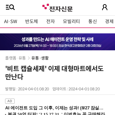
AI·SW
반도체
전자
모빌리티
통신
경제
플랫폼·유통
유통·생활
'비트 캡슐세제' 이제 대형마트에서도
만난다
발행일 : 2024-04-01 08:20
업데이트 : 2024-04-01 08:20
AI 에이전트 도입 그 이후, 이제는 성과! (8/27 잠실역)