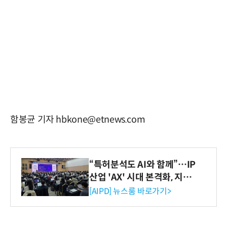
함봉균 기자 hbkone@etnews.com
“특허분석도 AI와 함께”…IP
산업 'AX' 시대 본격화, 지식
재산처 1호 AI IP데이터분석
[AIPD] 뉴스룸 바로가기>
사 탄생