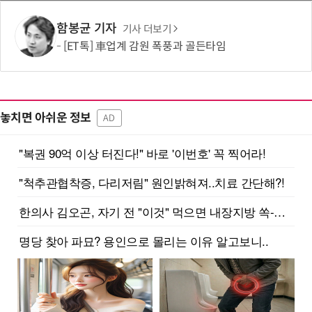
함봉균 기자
기사 더보기
[ET톡] 車업계 감원 폭풍과 골든타임
놓치면 아쉬운 정보
AD