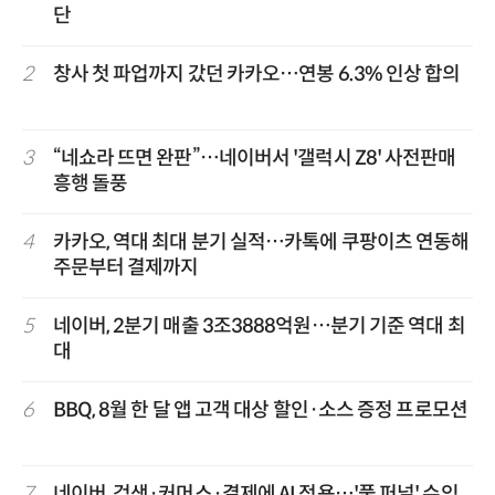
단
2
창사 첫 파업까지 갔던 카카오…연봉 6.3% 인상 합의
3
“네쇼라 뜨면 완판”…네이버서 '갤럭시 Z8' 사전판매
흥행 돌풍
4
카카오, 역대 최대 분기 실적…카톡에 쿠팡이츠 연동해
주문부터 결제까지
5
네이버, 2분기 매출 3조3888억원…분기 기준 역대 최
대
6
BBQ, 8월 한 달 앱 고객 대상 할인·소스 증정 프로모션
7
네이버, 검색·커머스·결제에 AI 적용…'풀 퍼널' 수익