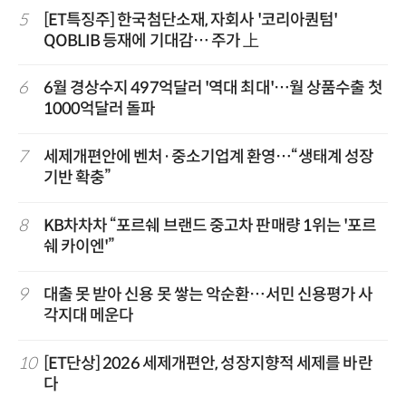
5
[ET특징주] 한국첨단소재, 자회사 '코리아퀀텀'
QOBLIB 등재에 기대감… 주가 上
6
6월 경상수지 497억달러 '역대 최대'…월 상품수출 첫
1000억달러 돌파
7
세제개편안에 벤처·중소기업계 환영…“생태계 성장
기반 확충”
8
KB차차차 “포르쉐 브랜드 중고차 판매량 1위는 '포르
쉐 카이엔'”
9
대출 못 받아 신용 못 쌓는 악순환…서민 신용평가 사
각지대 메운다
10
[ET단상] 2026 세제개편안, 성장지향적 세제를 바란
다