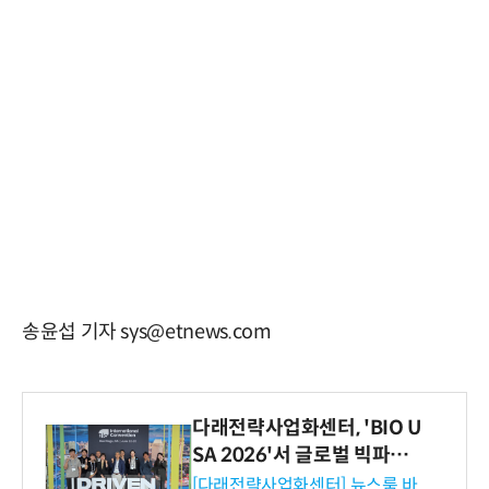
송윤섭 기자 sys@etnews.com
다래전략사업화센터, 'BIO U
SA 2026'서 글로벌 빅파마
와의 비즈니스 미팅 지원…K
[다래전략사업화센터] 뉴스룸 바