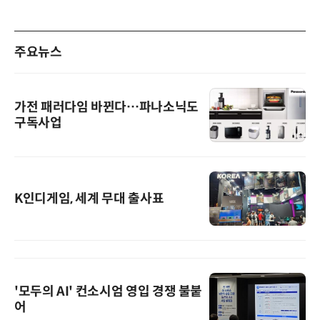
주요뉴스
가전 패러다임 바뀐다…파나소닉도
구독사업
K인디게임, 세계 무대 출사표
'모두의 AI' 컨소시엄 영입 경쟁 불붙
어