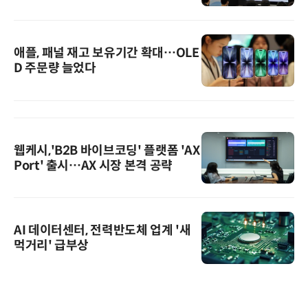
애플, 패널 재고 보유기간 확대…OLE
D 주문량 늘었다
웹케시,'B2B 바이브코딩' 플랫폼 'AX
Port' 출시…AX 시장 본격 공략
AI 데이터센터, 전력반도체 업계 '새
먹거리' 급부상