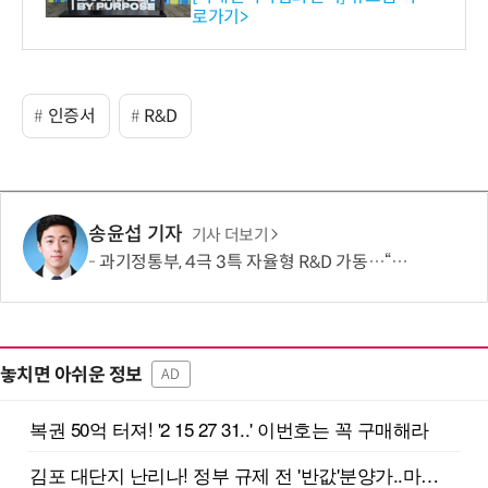
로가기>
-바이오 해외 진출 교두보 확
보
인증서
R&D
송윤섭 기자
기사 더보기
과기정통부, 4극 3특 자율형 R&D 가동…“지역이 직접 미래 성장동력 찾는다”
놓치면 아쉬운 정보
AD