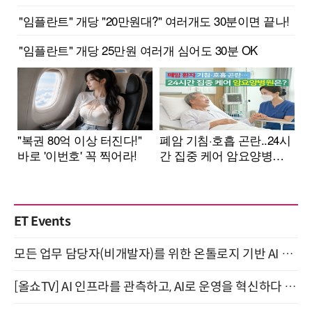
ET Events
모든 업무 담당자(비개발자)를 위한 온톨로지 기반 AI 지식체계 설계 1-day 워크숍 8월 20일 개최
[올쇼TV] AI 인프라를 관측하고, AI로 운영을 혁신하다 (8월 11일 생방송)