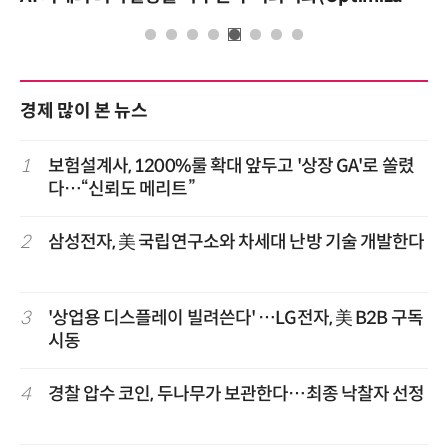
경제 많이 본 뉴스
1
보험설계사, 1200%룰 확대 앞두고 '상장 GA'로 쏠렸
다…“신뢰도 메리트”
2
삼성전자, 美 국립연구소와 차세대 난방 기술 개발한다
3
'상업용 디스플레이 빌려쓴다' …LG전자, 美 B2B 구독
시동
4
경찰 압수 코인, 두나무가 보관한다…최종 낙찰자 선정