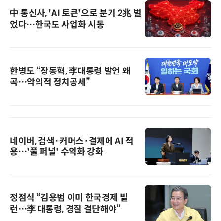
中 통신사, 'AI 토큰'으로 분기 2兆 벌
었다…한국도 사업화 시동
한병도 “장동혁, 李대통령 발언 왜
곡…악의적 정치공세”
네이버, 검색·커머스·결제에 AI 적
용…'풀 퍼널' 수익화 강화
정점식 “김용범 이미 한국경제 빌
런…李 대통령, 경질 결단해야”