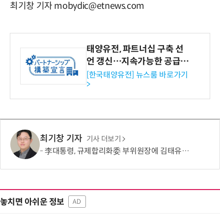
최기창 기자 mobydic@etnews.com
태양유전, 파트너십 구축 선
언 갱신…지속가능한 공급망
협력 강화
[한국태양유전] 뉴스룸 바로가기
>
최기창 기자
기사 더보기
李대통령, 규제합리화委 부위원장에 김태유 서울대 공대 교수 위촉
놓치면 아쉬운 정보
AD