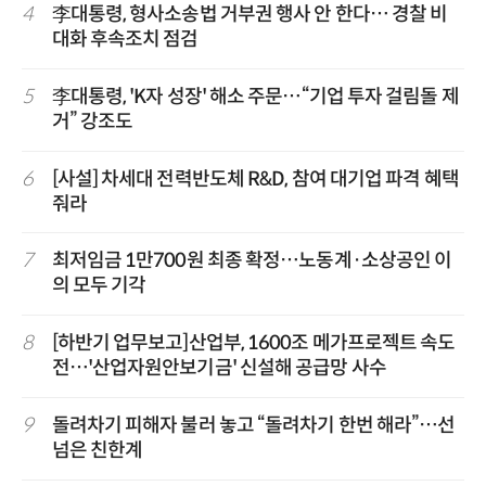
4
李대통령, 형사소송법 거부권 행사 안 한다… 경찰 비
대화 후속조치 점검
5
李대통령, 'K자 성장' 해소 주문…“기업 투자 걸림돌 제
거” 강조도
6
[사설] 차세대 전력반도체 R&D, 참여 대기업 파격 혜택
줘라
7
최저임금 1만700원 최종 확정…노동계·소상공인 이
의 모두 기각
8
[하반기 업무보고]산업부, 1600조 메가프로젝트 속도
전…'산업자원안보기금' 신설해 공급망 사수
9
돌려차기 피해자 불러 놓고 “돌려차기 한번 해라”…선
넘은 친한계