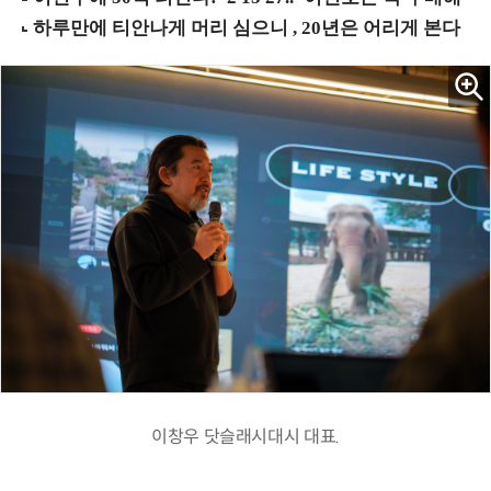
이창우 닷슬래시대시 대표.