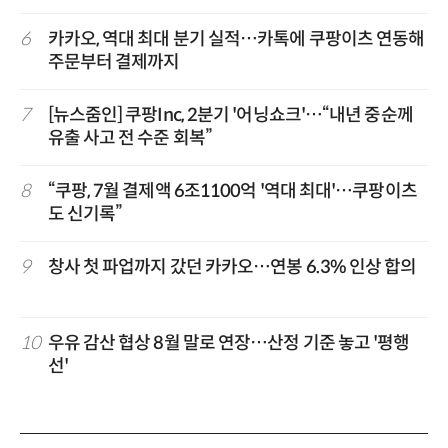
6
카카오, 역대 최대 분기 실적…카톡에 쿠팡이츠 연동해
주문부터 결제까지
7
[뉴스줌인] 쿠팡Inc, 2분기 '어닝쇼크'…“내년 중순께
유출 사고 전 수준 회복”
8
“쿠팡, 7월 결제액 6조1100억 '역대 최대'…쿠팡이츠
도 신기록”
9
창사 첫 파업까지 갔던 카카오…연봉 6.3% 인상 합의
10
우유 감산 협상 8월 말로 연장…산정 기준 놓고 '평행
선'