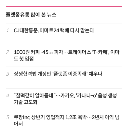
플랫폼유통 많이 본 뉴스
1
CJ대한통운, 이마트24 택배 다시 맡는다
2
1000원 커피·45㎝ 피자…트레이더스 'T-카페', 이마
트 첫 입점
3
상생협력법 개정안 '플랫폼 이중족쇄' 채우나
4
“찰떡같이 알아듣네”…카카오, '카나나-o' 음성 생성
기술 고도화
5
쿠팡Inc, 상반기 영업적자 1.2조 육박…2년치 이익 넘
어서