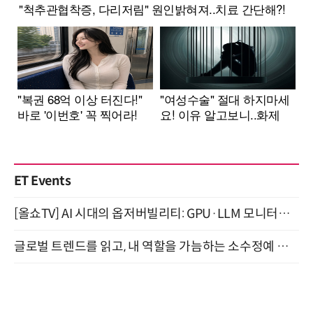
ET Events
[올쇼TV] AI 시대의 옵저버빌리티: GPU·LLM 모니터링부터 AI 기반 장애 대응까지 (8/11 생방송)
글로벌 트렌드를 읽고, 내 역할을 가늠하는 소수정예 실습 워크숍 (8/28)