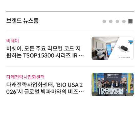
브랜드 뉴스룸
비쉐이
비쉐이, 모든 주요 리모컨 코드 지
원하는 TSOP15300 시리즈 IR 수
신기 출시
다래전략사업화센터
다래전략사업화센터, 'BIO USA 2
026'서 글로벌 빅파마와의 비즈니
스 미팅 지원…K-바이오 해외 진출
교두보 확보