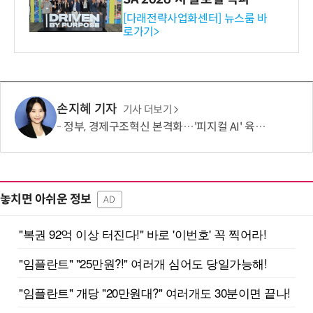
와의 비즈니스 미팅 지원…K
[다래전략사업화센터] 뉴스룸 바
로가기>
-바이오 해외 진출 교두보 확
보
손지혜 기자
기사 더보기
정부, 경제구조혁신 본격화…'피지컬 AI' 육성·국가자산 관리체계 개편
놓치면 아쉬운 정보
AD