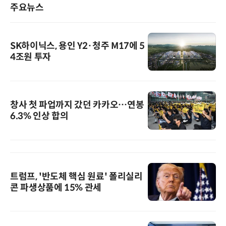
주요뉴스
SK하이닉스, 용인 Y2·청주 M17에 5
4조원 투자
창사 첫 파업까지 갔던 카카오…연봉
6.3% 인상 합의
트럼프, '반도체 핵심 원료' 폴리실리
콘 파생상품에 15% 관세