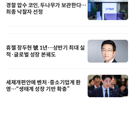
경찰 압수 코인, 두나무가 보관한다…
최종 낙찰자 선정
휴젤 장두현 號 1년…상반기 최대 실
적·글로벌 성장 본궤도
세제개편안에 벤처·중소기업계 환
영…“생태계 성장 기반 확충”