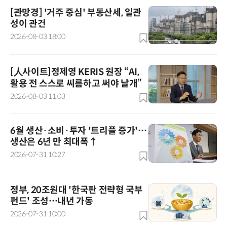
[관망경] '거주 중심' 부동산세, 일관
성이 관건
2026-08-03 18:00
[人사이트]정제영 KERIS 원장 “AI,
활용 전 스스로 씨름하고 써야 날개”
2026-08-03 11:03
6월 생산·소비·투자 '트리플 증가'…
생산은 6년 만 최대폭↑
2026-07-31 10:27
정부, 20조원대 '한국판 전략형 국부
펀드' 조성…내년 가동
2026-07-31 10:00