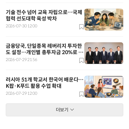
기술 전수 넘어 교육 자립으로…국제
협력 선도대학 육성 박차
2026-07-30 12:00
금융당국, 단일종목 레버리지 투자한
도 설정…개인별 총투자금 20%로 제
한 추진
2026-07-29 21:56
러시아 51개 학교서 한국어 배운다…
K팝·K푸드 활용 수업 확대
2026-07-29 12:00
더보기