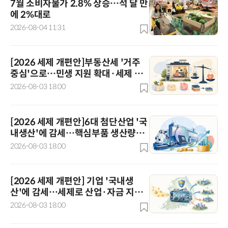
7월 소비자물가 2.8% 상승…석 달 만
에 2%대로
2026-08-04 11:31
[2026 세제 개편안]부동산세 '거주
중심'으로…민생 지원 확대·세제 혜
택 115개 정비
2026-08-03 18:00
[2026 세제 개편안]6대 첨단산업 '국
내생산'에 감세…핵심부품 생산량에
따라 지원 더 키워
2026-08-03 18:00
[2026 세제 개편안] 기업 '국내생
산'에 감세…세제로 산업·자금 지방
행 유도
2026-08-03 18:00