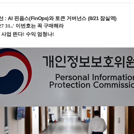
 : AI 핀옵스(FinOps)와 토큰 거버넌스 (8/21 잠실역)