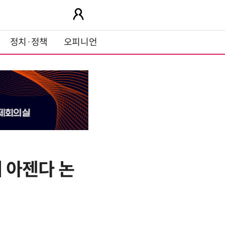
정치·정책
오피니언
래 아젠다 논