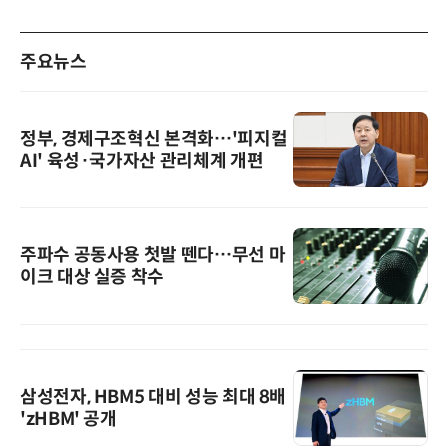
주요뉴스
정부, 경제구조혁신 본격화…'피지컬
AI' 육성·국가자산 관리체계 개편
주파수 공동사용 첫발 뗀다…무선 마
이크 대상 실증 착수
삼성전자, HBM5 대비 성능 최대 8배
'zHBM' 공개