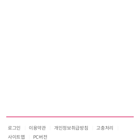
티모달 생물자원 빅데이터'에 DQ
인증 최고 등급 수여
로그인
이용약관
개인정보취급방침
고충처리
사이트맵
PC버전