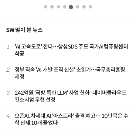
SW 많이 본 뉴스
1
'AI 고속도로' 깐다…삼성SDS 주도 국가AI컴퓨팅센터
착공
2
정부 직속 'AI 개발 조직 신설' 초읽기…국무총리훈령
제정
3
242억원 '국방 특화 LLM' 사업 한화·네이버클라우드
컨소시엄 우협 선정
4
오픈AI, 차세대 AI '아스트라' 출격 예고… 10년묵은 수
학 난제 10개 풀었다