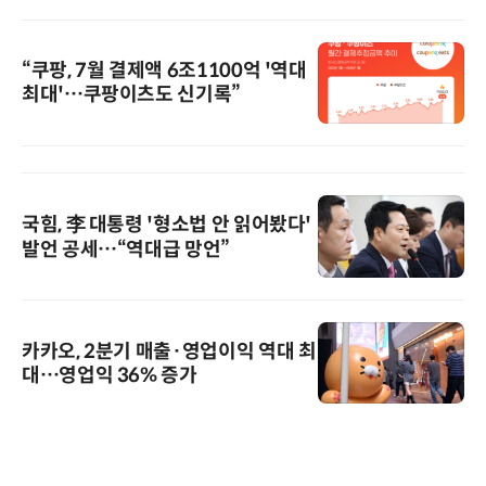
“쿠팡, 7월 결제액 6조1100억 '역대
최대'…쿠팡이츠도 신기록”
국힘, 李 대통령 '형소법 안 읽어봤다'
발언 공세…“역대급 망언”
카카오, 2분기 매출·영업이익 역대 최
대…영업익 36% 증가