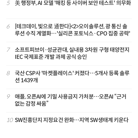
5
美 행정부, AI 모델 '해킹 등 사이버 보안 테스트' 의무화
6
[테크데이, 빛으로 通한다]<2>오이솔루션, 광 통신 솔
루션 수직 계열화…'실리콘 포토닉스·CPO 집중 공략'
7
소프트피브이·성균관대, 실내용 3차원 구형 태양전지
IEC 국제표준 개발 과제 공식 승인
8
국산 CSP사 '마켓플레이스' 커졌다…5개사 등록 솔루
션 1439개
9
애플, 오픈AI에 기밀 사용금지 가처분…오픈AI “근거
없는 감정 싸움”
10
SW진흥단지 지정요건 완화…지역 SW생태계 키운다