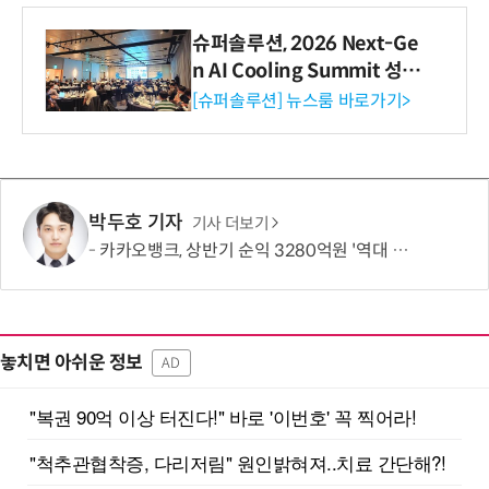
슈퍼솔루션, 2026 Next-Ge
n AI Cooling Summit 성황
리 성료
[슈퍼솔루션] 뉴스룸 바로가기>
박두호 기자
기사 더보기
카카오뱅크, 상반기 순익 3280억원 '역대 최대'…비이자수익 결실
놓치면 아쉬운 정보
AD