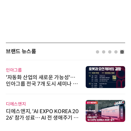
브랜드 뉴스룸
인아그룹
'자동화 산업의 새로운 가능성'…
인아그룹 전국 7개 도시 세미나 페
어 개최
디에스앤지
디에스앤지, 'AI EXPO KOREA 20
26' 참가 성료… AI 전 생애주기 아
우르는 통합 솔루션 선봬