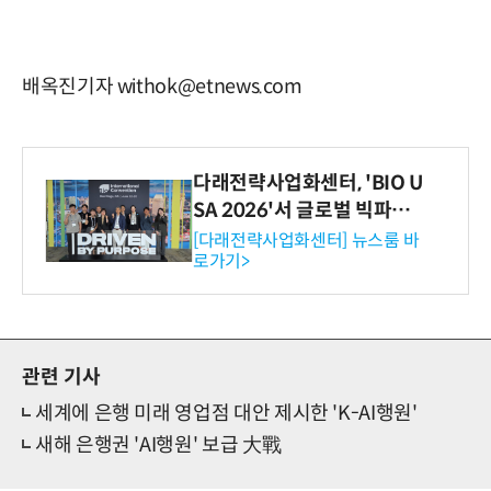
배옥진기자 withok@etnews.com
다래전략사업화센터, 'BIO U
SA 2026'서 글로벌 빅파마
와의 비즈니스 미팅 지원…K
[다래전략사업화센터] 뉴스룸 바
로가기>
-바이오 해외 진출 교두보 확
보
관련 기사
세계에 은행 미래 영업점 대안 제시한 'K-AI행원'
새해 은행권 'AI행원' 보급 大戰