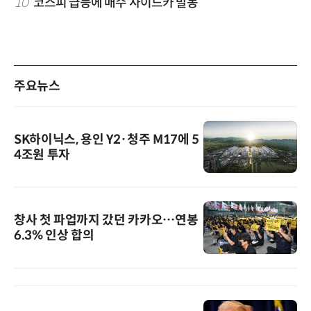
10
코스피 급등에 매수 사이드카 발동
주요뉴스
SK하이닉스, 용인 Y2·청주 M17에 5
4조원 투자
창사 첫 파업까지 갔던 카카오…연봉
6.3% 인상 합의