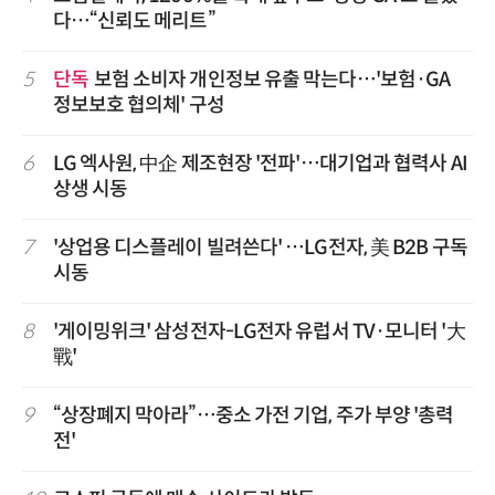
다…“신뢰도 메리트”
5
단독
보험 소비자 개인정보 유출 막는다…'보험·GA
정보보호 협의체' 구성
6
LG 엑사원, 中企 제조현장 '전파'…대기업과 협력사 AI
상생 시동
7
'상업용 디스플레이 빌려쓴다' …LG전자, 美 B2B 구독
시동
8
'게이밍위크' 삼성전자-LG전자 유럽서 TV·모니터 '大
戰'
9
“상장폐지 막아라”…중소 가전 기업, 주가 부양 '총력
전'