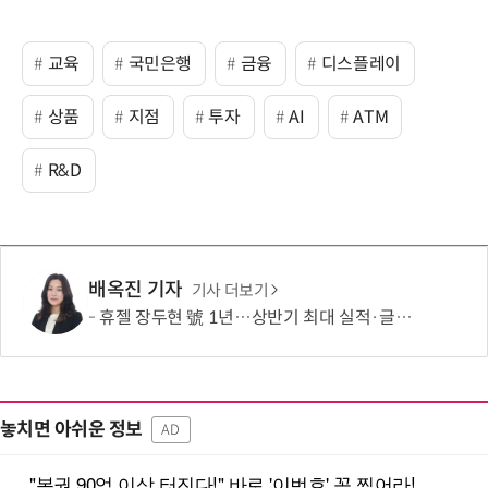
교육
국민은행
금융
디스플레이
상품
지점
투자
AI
ATM
R&D
배옥진 기자
기사 더보기
휴젤 장두현 號 1년…상반기 최대 실적·글로벌 성장 본궤도
놓치면 아쉬운 정보
AD