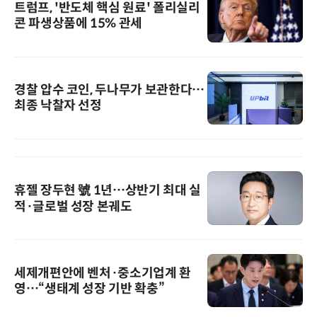
트럼프, '반도체 핵심 원료' 폴리실리
콘 파생상품에 15% 관세
경찰 압수 코인, 두나무가 보관한다…
최종 낙찰자 선정
휴젤 장두현 號 1년…상반기 최대 실
적·글로벌 성장 본궤도
세제개편안에 벤처·중소기업계 환
영…“생태계 성장 기반 확충”