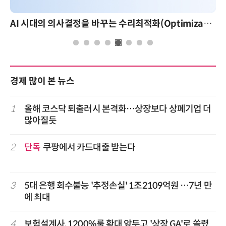
AI 시대의 의사결정을 바꾸는 수리최적화(Optimization): 실제 산업 적용 사례와 활용 전략
경제 많이 본 뉴스
1
올해 코스닥 퇴출러시 본격화…상장보다 상폐기업 더
많아질듯
2
단독
쿠팡에서 카드대출 받는다
3
5대 은행 회수불능 '추정손실' 1조2109억원 …7년 만
에 최대
4
보험설계사, 1200%룰 확대 앞두고 '상장 GA'로 쏠렸