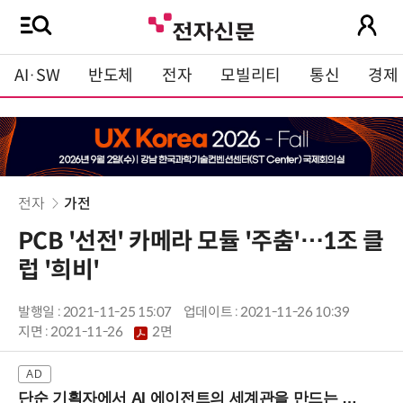
AI·SW
반도체
전자
모빌리티
통신
경제
전자
가전
PCB '선전' 카메라 모듈 '주춤'…1조 클
럽 '희비'
발행일 : 2021-11-25 15:07
업데이트 : 2021-11-26 10:39
지면 :
2021-11-26
2면
단순 기획자에서 AI 에이전트의 세계관을 만드는 지식 설계자로.. (8/20 강남역)