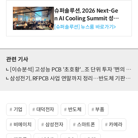
슈퍼솔루션, 2026 Next-Ge
n AI Cooling Summit 성황
리 성료
[슈퍼솔루션] 뉴스룸 바로가기>
관련 기사
[이슈분석] 고성능 PCB '초호황'...조 단위 투자 '쩐의 전쟁' 펼쳐진다
삼성전기, RFPCB 사업 연말까지 정리…반도체 기판 중심 '선택과 집중'
기업
대덕전자
반도체
부품
비에이치
삼성전자
스마트폰
카메라