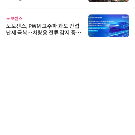
노보센스
노보센스, PWM 고주파 과도 간섭
난제 극복…차량용 전류 감지 증폭
기