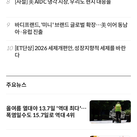
8
[사설] 美 AIDC 냉각 시장, 우리도 현지 대응을
9
바디프랜드, '미니' 브랜드 글로벌 확장…美 이어 동남
아·유럽 진출
10
[ET단상] 2026 세제개편안, 성장지향적 세제를 바란
다
주요뉴스
올여름 열대야 13.7일 '역대 최다'…
폭염일수도 15.7일로 역대 4위