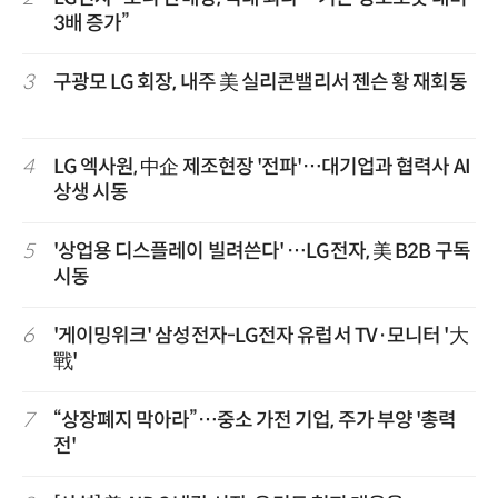
3배 증가”
3
구광모 LG 회장, 내주 美 실리콘밸리서 젠슨 황 재회동
4
LG 엑사원, 中企 제조현장 '전파'…대기업과 협력사 AI
상생 시동
5
'상업용 디스플레이 빌려쓴다' …LG전자, 美 B2B 구독
시동
6
'게이밍위크' 삼성전자-LG전자 유럽서 TV·모니터 '大
戰'
7
“상장폐지 막아라”…중소 가전 기업, 주가 부양 '총력
전'