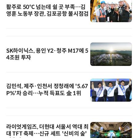
활주로 50℃ 넘는데 쉴 곳 부족…김
영훈 노동부 장관, 김포공항 불시점검
SK하이닉스, 용인 Y2·청주 M17에 5
4조원 투자
김민석, 제주·인천서 정청래에 '5.67
P%'차 승리…누적 득표도 金 1위
라이엇게임즈, 더현대 서울서 역대 최
대 TFT 축제…신규 세트 '신비의 숲'