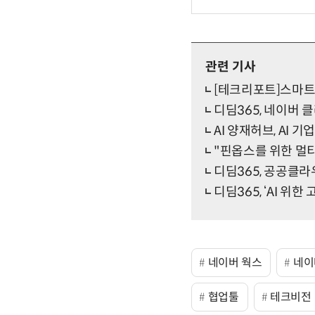
관련 기사
[테크리포트]스마트
디딤365, 네이버 
AI 양재허브, AI 
"핀옵스를 위한 멀
디딤365, 공공클라
디딤365, ‘AI 위
네이버 웍스
네이
협업툴
테크비전