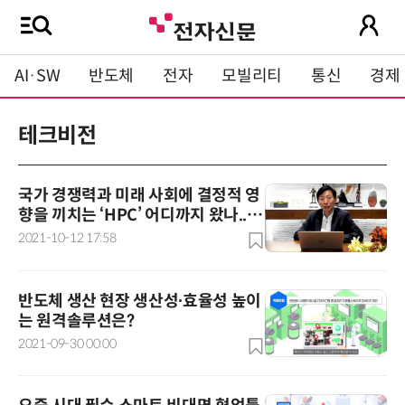
AI·SW
반도체
전자
모빌리티
통신
경제
테크비전
국가 경쟁력과 미래 사회에 결정적 영
향을 끼치는 ‘HPC’ 어디까지 왔나...
유충근 상무 인터뷰
2021-10-12 17:58
반도체 생산 현장 생산성∙효율성 높이
는 원격솔루션은?
2021-09-30 00:00