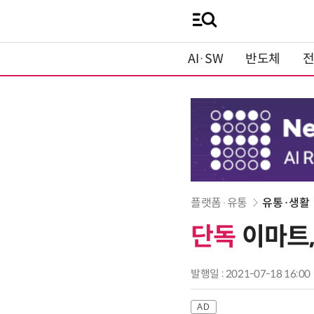
AI·SW
반도체
플랫폼·유통
유통·생활
단독
이마트,
발행일 : 2021-07-18 16:00