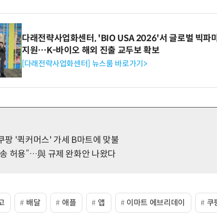
다래전략사업화센터, 'BIO USA 2026'서 글로벌 빅
지원…K-바이오 해외 진출 교두보 확보
[다래전략사업화센터] 뉴스룸 바로가기>
팡 '퀵커머스' 가세 B마트에 맞불
송 허용”…與 규제 완화안 나왔다
고
배달
애플
앱
이마트 에브리데이
쿠