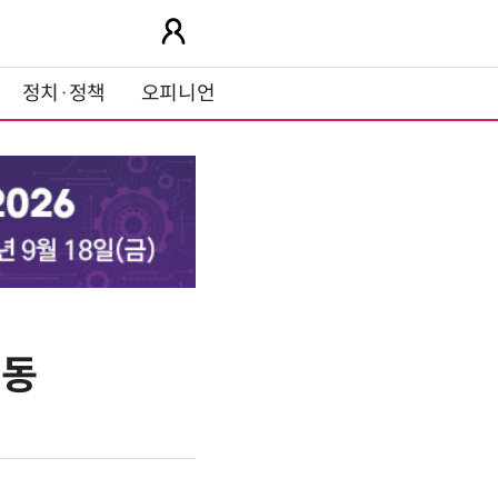
정치·정책
오피니언
시동