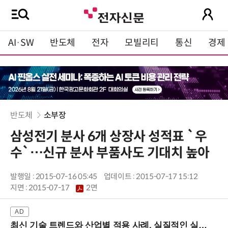
AI·SW
반도체
전자
모빌리티
통신
경제
반도체
소부장
삼성전기 분사 6개 상장사 성적표 `우
수`…신규 분사 부품사도 기대치 높아
발행일 : 2015-07-16 05:45
업데이트 : 2015-07-17 15:12
지면 :
2015-07-17
2면
최신 기술 트렌드와 산업별 적용 사례, 실질적인 실행 전략을 공유 (9/18 양재역)