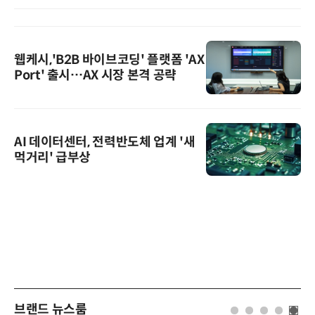
웹케시,'B2B 바이브코딩' 플랫폼 'AX
Port' 출시…AX 시장 본격 공략
AI 데이터센터, 전력반도체 업계 '새
먹거리' 급부상
브랜드 뉴스룸