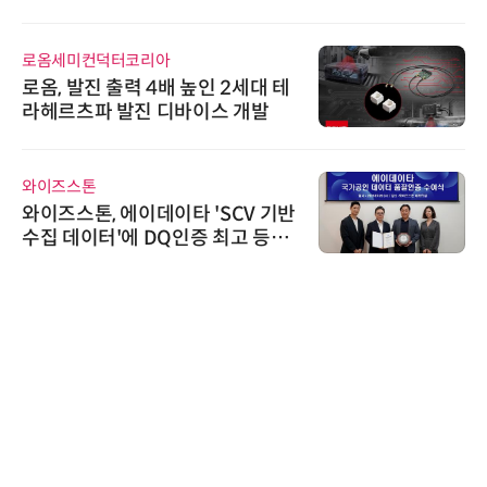
로옴세미컨덕터코리아
로옴, 발진 출력 4배 높인 2세대 테
라헤르츠파 발진 디바이스 개발
와이즈스톤
와이즈스톤, 에이데이타 'SCV 기반
수집 데이터'에 DQ인증 최고 등급
수여