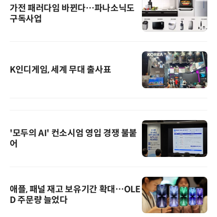
가전 패러다임 바뀐다…파나소닉도
구독사업
K인디게임, 세계 무대 출사표
'모두의 AI' 컨소시엄 영입 경쟁 불붙
어
애플, 패널 재고 보유기간 확대…OLE
D 주문량 늘었다