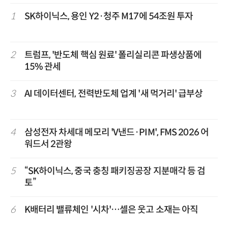
1
SK하이닉스, 용인 Y2·청주 M17에 54조원 투자
2
트럼프, '반도체 핵심 원료' 폴리실리콘 파생상품에
15% 관세
3
AI 데이터센터, 전력반도체 업계 '새 먹거리' 급부상
4
삼성전자 차세대 메모리 'V낸드·PIM', FMS 2026 어
워드서 2관왕
5
“SK하이닉스, 중국 충칭 패키징공장 지분매각 등 검
토”
6
K배터리 밸류체인 '시차'…셀은 웃고 소재는 아직