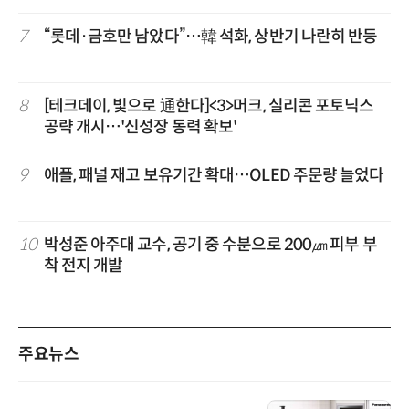
7
“롯데·금호만 남았다”…韓 석화, 상반기 나란히 반등
8
[테크데이, 빛으로 通한다]<3>머크, 실리콘 포토닉스
공략 개시…'신성장 동력 확보'
9
애플, 패널 재고 보유기간 확대…OLED 주문량 늘었다
10
박성준 아주대 교수, 공기 중 수분으로 200㎛ 피부 부
착 전지 개발
주요뉴스