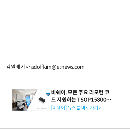
김원배기자 adolfkim@etnews.com
비쉐이, 모든 주요 리모컨 코
드 지원하는 TSOP15300 시
리즈 IR 수신기 출시
[비쉐이] 뉴스룸 바로가기>