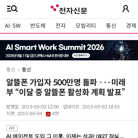
AI·SW
반도체
전자
모빌리티
통신
경제
통신
통신
알뜰폰 가입자 500만명 돌파 ···미래
부 “이달 중 알뜰폰 활성화 계획 발표”
발행일 : 2015-05-03 12:00
업데이트 : 2015-05-03 18:55
지면 :
2015-05-04
4면
AI 에이전트 도입 그 이후, 이제는 성과! (8/27 잠실역)