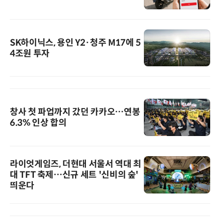
SK하이닉스, 용인 Y2·청주 M17에 5
4조원 투자
창사 첫 파업까지 갔던 카카오…연봉
6.3% 인상 합의
라이엇게임즈, 더현대 서울서 역대 최
대 TFT 축제…신규 세트 '신비의 숲'
띄운다