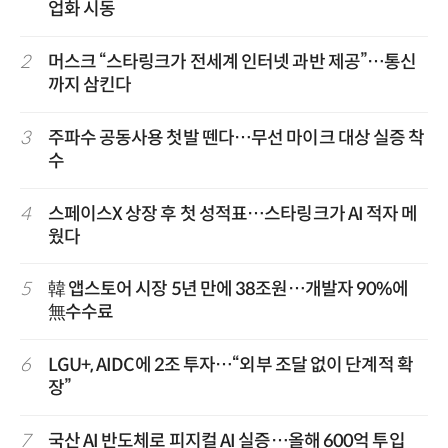
업화 시동
2
머스크 “스타링크가 전세계 인터넷 과반 제공”…통신
까지 삼킨다
3
주파수 공동사용 첫발 뗀다…무선 마이크 대상 실증 착
수
4
스페이스X 상장 후 첫 성적표…스타링크가 AI 적자 메
웠다
5
韓 앱스토어 시장 5년 만에 38조원…개발자 90%에
無수수료
6
LGU+, AIDC에 2조 투자…“외부 조달 없이 단계적 확
장”
7
국산 AI 반도체로 피지컬 AI 실증…올해 600억 투입