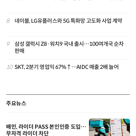
8
네이블, LG유플러스와 5G 특화망 고도화 사업 계약
9
삼성 갤럭시 Z8·워치9 국내 출시…100여개국 순차
판매
10
SKT, 2분기 영업익 67%↑…AIDC 매출 2배 늘어
주요뉴스
배민, 라이더 PASS 본인인증 도입…
무자격 라이더 차단