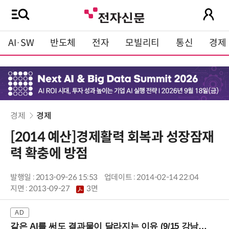
AI·SW
반도체
전자
모빌리티
통신
경제
경제
경제
[2014 예산]경제활력 회복과 성장잠재
력 확충에 방점
발행일 : 2013-09-26 15:53
업데이트 : 2014-02-14 22:04
지면 :
2013-09-27
3면
같은 AI를 써도 결과물이 달라지는 이유 (9/15 강남역)