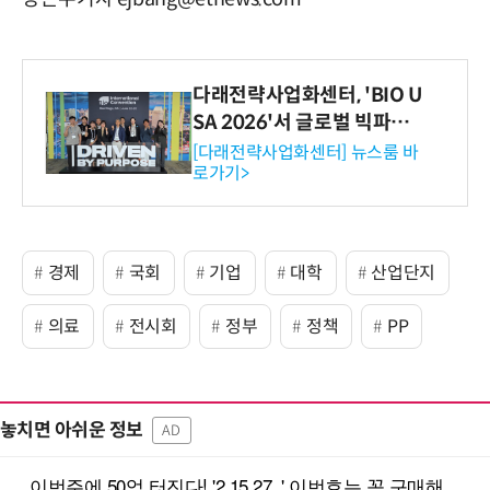
다래전략사업화센터, 'BIO U
SA 2026'서 글로벌 빅파마
와의 비즈니스 미팅 지원…K
[다래전략사업화센터] 뉴스룸 바
로가기>
-바이오 해외 진출 교두보 확
보
경제
국회
기업
대학
산업단지
의료
전시회
정부
정책
PP
놓치면 아쉬운 정보
AD