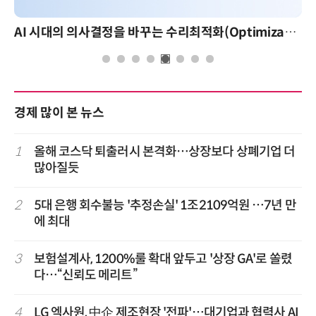
AI 시대의 의사결정을 바꾸는 수리최적화(Optimization): 실제 산업 적용 사례와 활용 전략
경제 많이 본 뉴스
1
올해 코스닥 퇴출러시 본격화…상장보다 상폐기업 더
많아질듯
2
5대 은행 회수불능 '추정손실' 1조2109억원 …7년 만
에 최대
3
보험설계사, 1200%룰 확대 앞두고 '상장 GA'로 쏠렸
다…“신뢰도 메리트”
4
LG 엑사원, 中企 제조현장 '전파'…대기업과 협력사 AI