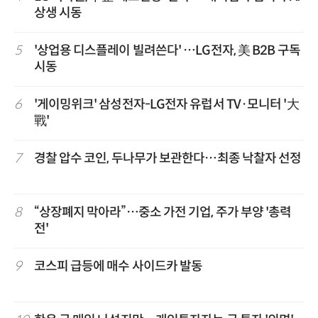
상생 시동
5
'상업용 디스플레이 빌려쓴다' …LG전자, 美 B2B 구독
시동
6
'게이밍위크' 삼성전자-LG전자 유럽서 TV·모니터 '大
戰'
7
경찰 압수 코인, 두나무가 보관한다…최종 낙찰자 선정
8
“상장폐지 막아라”…중소 가전 기업, 주가 부양 '총력
전'
9
코스피 급등에 매수 사이드카 발동