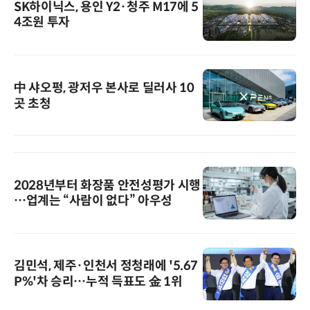
SK하이닉스, 용인 Y2·청주 M17에 5
4조원 투자
中 샤오펑, 광저우 본사로 딜러사 10
곳 초청
2028년부터 화장품 안전성평가 시행
…업계는 “사람이 없다” 아우성
김민석, 제주·인천서 정청래에 '5.67
P%'차 승리…누적 득표도 金 1위