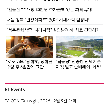
ET Events
"AICC & CX Insight 2026" 9월 9일 개최