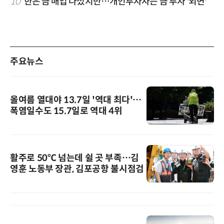
10
한은 금 매입 나섰지만…개인투자자는 금 투자 '외면'
주요뉴스
올여름 열대야 13.7일 '역대 최다'…
폭염일수도 15.7일로 역대 4위
활주로 50℃ 넘는데 쉴 곳 부족…김
영훈 노동부 장관, 김포공항 불시점검