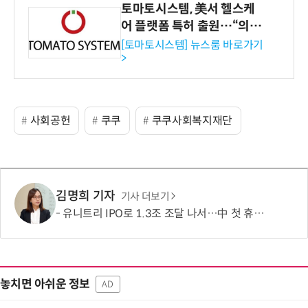
토마토시스템, 美서 헬스케
어 플랫폼 특허 출원…“의료
기관·보험사 공략”
[토마토시스템] 뉴스룸 바로가기
>
사회공헌
쿠쿠
쿠쿠사회복지재단
김명희 기자
기사 더보기
유니트리 IPO로 1.3조 조달 나서…中 첫 휴머노이드 상장사 탄생 임박
놓치면 아쉬운 정보
AD