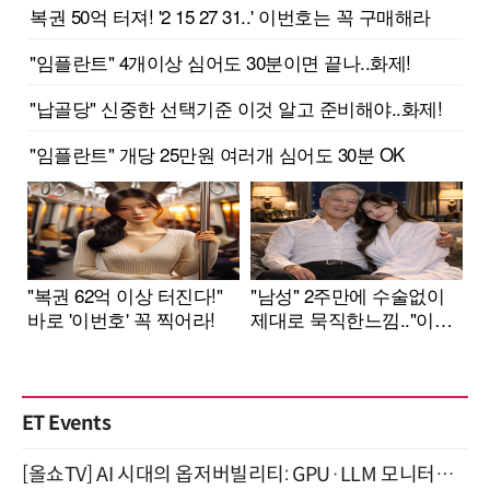
ET Events
[올쇼TV] AI 시대의 옵저버빌리티: GPU·LLM 모니터링부터 AI 기반 장애 대응까지 (8/11 생방송)