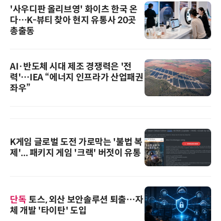
'사우디판 올리브영' 화이츠 한국 온
다…K-뷰티 찾아 현지 유통사 20곳
총출동
AI·반도체 시대 제조 경쟁력은 '전
력'…IEA “에너지 인프라가 산업패권
좌우”
K게임 글로벌 도전 가로막는 '불법 복
제'... 패키지 게임 '크랙' 버젓이 유통
단독
토스, 외산 보안솔루션 퇴출…자
체 개발 '타이탄' 도입