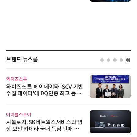
브랜드 뉴스룸
노보센스
이타 'SCV 기반
노보센스, PWM 고주
Q인증 최고 등급
난제 극복…차량용 전
기
비쉐이
트웍스서비스와 영
비쉐이, 모든 주요 리
내 독점 판매 파
원하는 TSOP15300
신기 출시