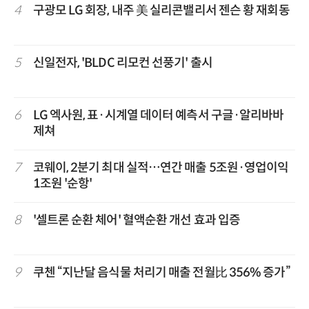
4
구광모 LG 회장, 내주 美 실리콘밸리서 젠슨 황 재회동
5
신일전자, 'BLDC 리모컨 선풍기' 출시
6
LG 엑사원, 표·시계열 데이터 예측서 구글·알리바바
제쳐
7
코웨이, 2분기 최대 실적…연간 매출 5조원·영업이익
1조원 '순항'
8
'셀트론 순환 체어' 혈액순환 개선 효과 입증
9
쿠첸 “지난달 음식물 처리기 매출 전월比 356% 증가”