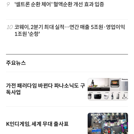
9
'셀트론 순환 체어' 혈액순환 개선 효과 입증
10
코웨이, 2분기 최대 실적…연간 매출 5조원·영업이익
1조원 '순항'
주요뉴스
가전 패러다임 바뀐다 파나소닉도 구
독사업
K인디게임, 세계 무대 출사표