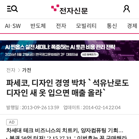
AI·SW
반도체
전자
모빌리티
통신
경제
전자
가전
파세코, 디자인 경영 박차 `석유난로도
디자인 새 옷 입으면 매출 올라`
발행일 : 2013-09-26 13:59
업데이트 : 2014-02-14 22:04
차세대 테크 비즈니스의 치트키, 양자컴퓨팅 기회를 선점하라! (8/28 강남역)