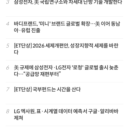
3
삼성전자, 美 국립연구소와 차세대 난방 기술 개발한다
4
바디프랜드, '미니' 브랜드 글로벌 확장…美 이어 동남
아·유럽 진출
5
[ET단상] 2026 세제개편안, 성장지향적 세제를 바란
다
6
美 규제에 삼성전자·LG전자 '로청' 글로벌 출시 늦춘
다…“공급망 재편부터”
7
[ET단상] 국부펀드는 시간을 산다
8
LG 엑사원, 표·시계열 데이터 예측서 구글·알리바바
제쳐