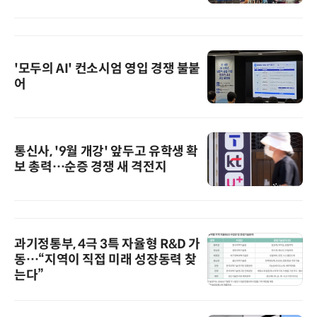
'모두의 AI' 컨소시엄 영입 경쟁 불붙
어
통신사, '9월 개강' 앞두고 유학생 확
보 총력…순증 경쟁 새 격전지
과기정통부, 4극 3특 자율형 R&D 가
동…“지역이 직접 미래 성장동력 찾
는다”