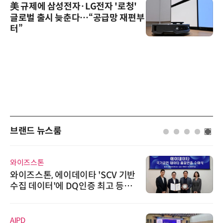
美 규제에 삼성전자·LG전자 '로청'
글로벌 출시 늦춘다…“공급망 재편부
터”
브랜드 뉴스룸
와이즈스톤
와이즈스톤, 에이데이타 'SCV 기반
수집 데이터'에 DQ인증 최고 등급
수여
AIPD