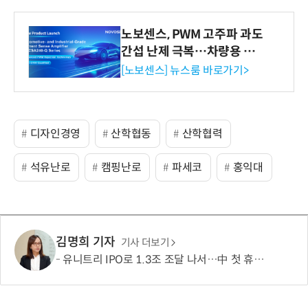
노보센스, PWM 고주파 과도
간섭 난제 극복…차량용 전
류 감지 증폭기
[노보센스] 뉴스룸 바로가기>
디자인경영
산학협동
산학협력
석유난로
캠핑난로
파세코
홍익대
김명희 기자
기사 더보기
유니트리 IPO로 1.3조 조달 나서…中 첫 휴머노이드 상장사 탄생 임박