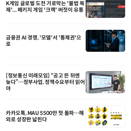
K게임 글로벌 도전 가로막는 '불법 복
제'... 패키지 게임 '크랙' 버젓이 유통
금융권 AI 경쟁, '모델'서 '통제권'으
로
[정보통신 미래모임] “공고 뜬 뒤엔
늦다”…정부사업, 정책수요부터 읽어
야
카카오톡, MAU 5500만 첫 돌파…해
외로 성장판 넓힌다