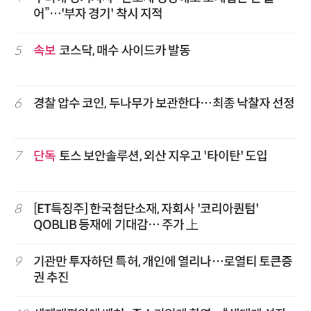
어”…'부자 경기' 착시 지적
5
속보
코스닥, 매수 사이드카 발동
6
경찰 압수 코인, 두나무가 보관한다…최종 낙찰자 선정
7
단독
토스 보안솔루션, 외산 지우고 '타이탄' 도입
8
[ET특징주] 한국첨단소재, 자회사 '코리아퀀텀'
QOBLIB 등재에 기대감… 주가 上
9
기관만 투자하던 특허, 개인에 열리나…로열티 토큰증
권 추진