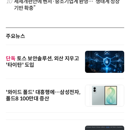
10
세제개편안에 벤처·중소기업계 환영…“생태계 성장
기반 확충”
주요뉴스
단독
토스 보안솔루션, 외산 지우고
'타이탄' 도입
'와이드 폴드' 대흥행에…삼성전자,
폴드8 100만대 증산