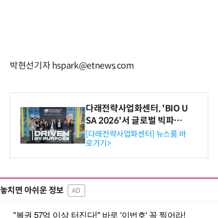
박현선기자 hspark@etnews.com
다래전략사업화센터, 'BIO U
SA 2026'서 글로벌 빅파마
와의 비즈니스 미팅 지원…K
[다래전략사업화센터] 뉴스룸 바
로가기>
-바이오 해외 진출 교두보 확
보
놓치면 아쉬운 정보
AD