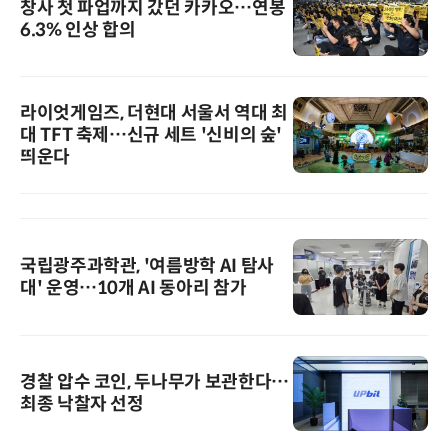
창사 첫 파업까지 갔던 카카오…연봉
6.3% 인상 합의
라이엇게임즈, 더현대 서울서 역대 최
대 TFT 축제…신규 세트 '신비의 숲'
띄운다
국립광주과학관, '여름방학 AI 탐사
대' 운영…10개 AI 동아리 참가
경찰 압수 코인, 두나무가 보관한다…
최종 낙찰자 선정