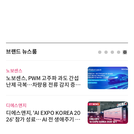
브랜드 뉴스룸
노보센스
노보센스, PWM 고주파 과도 간섭
난제 극복…차량용 전류 감지 증폭
기
디에스앤지
디에스앤지, 'AI EXPO KOREA 20
26' 참가 성료… AI 전 생애주기 아
우르는 통합 솔루션 선봬