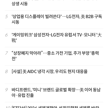
상생 시동
5
'상업용 디스플레이 빌려쓴다' …LG전자, 美 B2B 구독
시동
6
'게이밍위크' 삼성전자-LG전자 유럽서 TV·모니터 '大
戰'
7
“상장폐지 막아라”…중소 가전 기업, 주가 부양 '총력
전'
8
[사설] 美 AIDC 냉각 시장, 우리도 현지 대응을
9
바디프랜드, '미니' 브랜드 글로벌 확장…美 이어 동남
아·유럽 진출