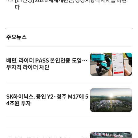
10
[ET단상] 2026 세제개편안, 성장지향적 세제를 바란
다
주요뉴스
배민, 라이더 PASS 본인인증 도입…
무자격 라이더 차단
SK하이닉스, 용인 Y2·청주 M17에 5
4조원 투자