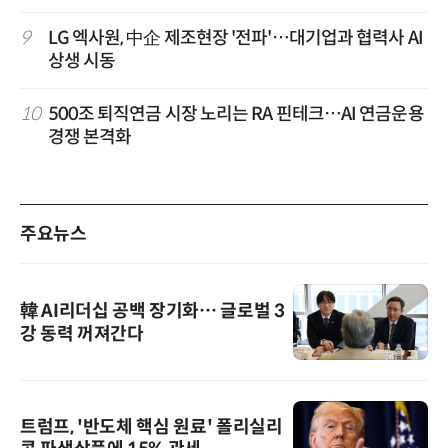
9
LG 엑사원, 中企 제조현장 '전파'…대기업과 협력사 AI
상생 시동
10
500조 퇴직연금 시장 노리는 RA 핀테크…AI 연금운용
경쟁 본격화
주요뉴스
韓 AI리더십 공백 장기화… 글로벌 3
강 동력 꺼져간다
트럼프, '반도체 핵심 원료' 폴리실리