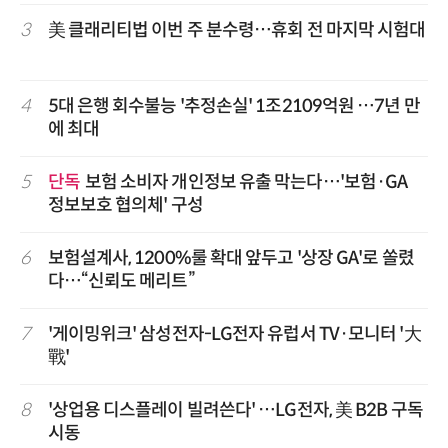
3
美 클래리티법 이번 주 분수령…휴회 전 마지막 시험대
4
5대 은행 회수불능 '추정손실' 1조2109억원 …7년 만
에 최대
5
단독
보험 소비자 개인정보 유출 막는다…'보험·GA
정보보호 협의체' 구성
6
보험설계사, 1200%룰 확대 앞두고 '상장 GA'로 쏠렸
다…“신뢰도 메리트”
7
'게이밍위크' 삼성전자-LG전자 유럽서 TV·모니터 '大
戰'
8
'상업용 디스플레이 빌려쓴다' …LG전자, 美 B2B 구독
시동