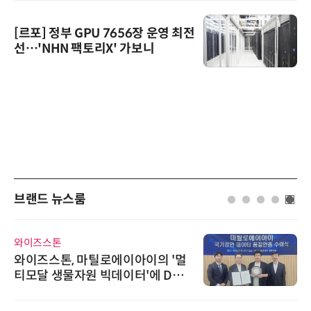
[르포] 정부 GPU 7656장 운영 최전
선…'NHN 팩토리X' 가보니
브랜드 뉴스룸
와이즈스톤
와이즈스톤, 마틸로에이아이의 '멀
티모달 생물자원 빅데이터'에 DQ
인증 최고 등급 수여