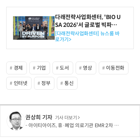
다래전략사업화센터, 'BIO U
SA 2026'서 글로벌 빅파마
와의 비즈니스 미팅 지원…K
[다래전략사업화센터] 뉴스룸 바
로가기>
-바이오 해외 진출 교두보 확
보
경제
기업
도서
영상
이동전화
인터넷
정부
통신
권상희 기자
기사 더보기
아이티아이즈, 휴·폐업 의료기관 EMR 2차 확산사업 연속 수주…국가 의료데이터 플랫폼 경쟁력 강화