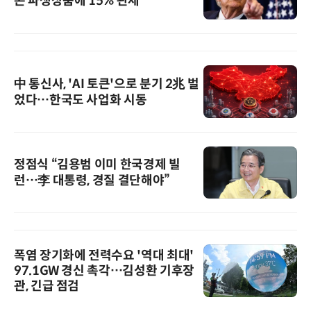
콘 파생상품에 15% 관세
中 통신사, 'AI 토큰'으로 분기 2兆 벌
었다…한국도 사업화 시동
정점식 “김용범 이미 한국경제 빌
런…李 대통령, 경질 결단해야”
폭염 장기화에 전력수요 '역대 최대'
97.1GW 경신 촉각…김성환 기후장
관, 긴급 점검