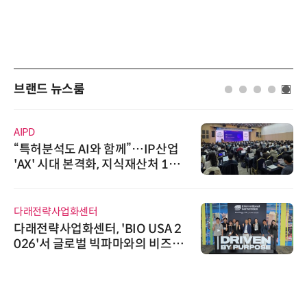
브랜드 뉴스룸
AIPD
“특허분석도 AI와 함께”…IP산업
'AX' 시대 본격화, 지식재산처 1호
AI IP데이터분석사 탄생
다래전략사업화센터
다래전략사업화센터, 'BIO USA 2
026'서 글로벌 빅파마와의 비즈니
스 미팅 지원…K-바이오 해외 진출
교두보 확보