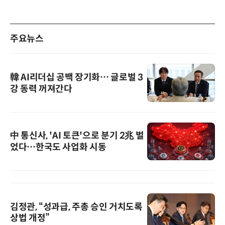
주요뉴스
韓 AI리더십 공백 장기화… 글로벌 3
강 동력 꺼져간다
中 통신사, 'AI 토큰'으로 분기 2兆 벌
었다…한국도 사업화 시동
김정관, “성과급, 주총 승인 거치도록
상법 개정”