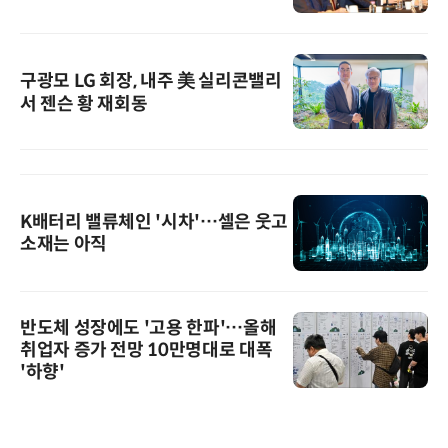
구광모 LG 회장, 내주 美 실리콘밸리
서 젠슨 황 재회동
K배터리 밸류체인 '시차'…셀은 웃고
소재는 아직
반도체 성장에도 '고용 한파'…올해
취업자 증가 전망 10만명대로 대폭
'하향'