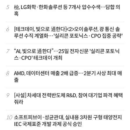
5
檢, LG화학·한화솔루션 등 7개사 압수수색…담합 의
혹
6
[테크데이, 빛으로 通한다]<2>오이솔루션, 광 통신 솔
루션 수직 계열화…'실리콘 포토닉스·CPO 집중 공략'
7
“AI, 빛으로 通한다”…25일 전자신문 '실리콘 포토닉
스·CPO' 테크데이 개최
8
AMD, 데이터센터 매출 2배 급증…2분기 사상 최대 매
출
9
[사설] 차세대 전력반도체 R&D, 참여 대기업 파격 혜택
줘라
10
소프트피브이·성균관대, 실내용 3차원 구형 태양전지
IEC 국제표준 개발 과제 공식 승인