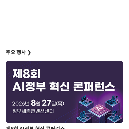
주요 행사
❯
제8회 AI정부 혁신 콘퍼런스