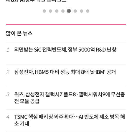
많이 본 뉴스
1
외면받는 SiC 전력반도체, 정부 5000억 R&D 난항
2
삼성전자, HBM5 대비 성능 최대 8배 'zHBM' 공개
3
위츠, 삼성전자 갤럭시Z 폴드8·갤럭시워치9에 무선충
전 모듈 공급
4
TSMC 핵심 패키징 외주 확대…AI 반도체 제조 병목 해
소 기대