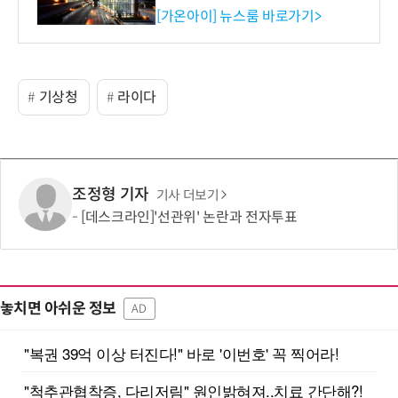
수행
[가온아이] 뉴스룸 바로가기>
기상청
라이다
조정형 기자
기사 더보기
[데스크라인]'선관위' 논란과 전자투표
놓치면 아쉬운 정보
AD