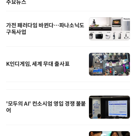
주요뉴스
가전 패러다임 바뀐다…파나소닉도
구독사업
K인디게임, 세계 무대 출사표
'모두의 AI' 컨소시엄 영입 경쟁 불붙
어