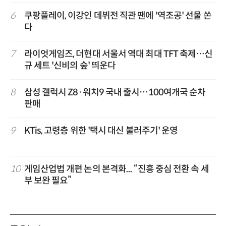
6
쿠팡플레이, 이강인 데뷔전 직관 팬에 '역조공' 선물 쏜
다
7
라이엇게임즈, 더현대 서울서 역대 최대 TFT 축제…신
규 세트 '신비의 숲' 띄운다
8
삼성 갤럭시 Z8·워치9 국내 출시…100여개국 순차
판매
9
KTis, 고령층 위한 '택시 대신 불러주기' 운영
10
게임산업법 개편 논의 본격화... “진흥 중심 전환 속 세
부 보완 필요”