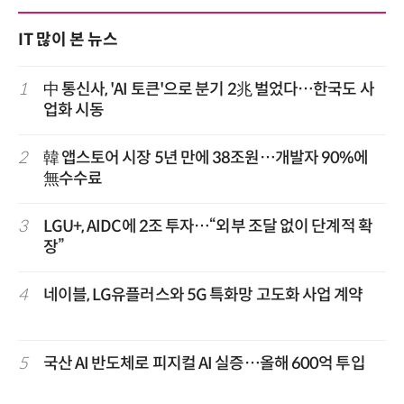
IT 많이 본 뉴스
1
中 통신사, 'AI 토큰'으로 분기 2兆 벌었다…한국도 사
업화 시동
2
韓 앱스토어 시장 5년 만에 38조원…개발자 90%에
無수수료
3
LGU+, AIDC에 2조 투자…“외부 조달 없이 단계적 확
장”
4
네이블, LG유플러스와 5G 특화망 고도화 사업 계약
5
국산 AI 반도체로 피지컬 AI 실증…올해 600억 투입