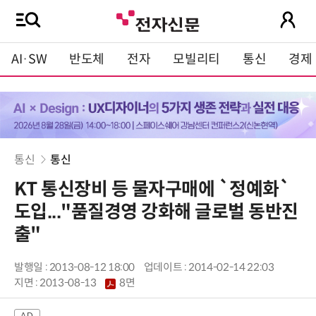
AI·SW
반도체
전자
모빌리티
통신
경제
통신
통신
KT 통신장비 등 물자구매에 `정예화`
도입..."품질경영 강화해 글로벌 동반진
출"
발행일 : 2013-08-12 18:00
업데이트 : 2014-02-14 22:03
지면 :
2013-08-13
8면