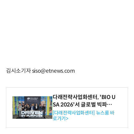
김시소기자 siso@etnews.com
다래전략사업화센터, 'BIO U
SA 2026'서 글로벌 빅파마
와의 비즈니스 미팅 지원…K
[다래전략사업화센터] 뉴스룸 바
로가기>
-바이오 해외 진출 교두보 확
보