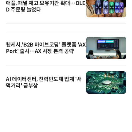
애플, 패널 재고 보유기간 확대…OLE
D 주문량 늘었다
웹케시,'B2B 바이브코딩' 플랫폼 'AX
Port' 출시…AX 시장 본격 공략
AI 데이터센터, 전력반도체 업계 '새
먹거리' 급부상