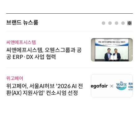
브랜드 뉴스룸
씨앤에프시스템
씨앤에프시스템, 오웬스그룹과 공
공 ERP·DX 사업 협력
위고페어
위고페어, 서울AI허브 '2026 AI 전
환(AX) 지원사업' 컨소시엄 선정