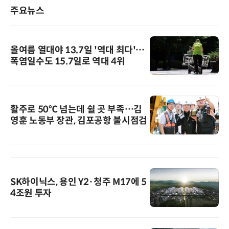
주요뉴스
올여름 열대야 13.7일 '역대 최다'…
폭염일수도 15.7일로 역대 4위
활주로 50℃ 넘는데 쉴 곳 부족…김
영훈 노동부 장관, 김포공항 불시점검
SK하이닉스, 용인 Y2·청주 M17에 5
4조원 투자