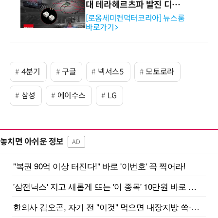
대 테라헤르츠파 발진 디바이
스 개발
[로옴세미컨덕터코리아] 뉴스룸
바로가기>
4분기
구글
넥서스5
모토로라
삼성
에이수스
LG
놓치면 아쉬운 정보
AD