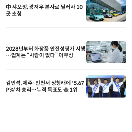
中 샤오펑, 광저우 본사로 딜러사 10
곳 초청
2028년부터 화장품 안전성평가 시행
…업계는 “사람이 없다” 아우성
김민석, 제주·인천서 정청래에 '5.67
P%'차 승리…누적 득표도 金 1위