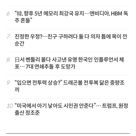
6
“韓, 향후 5년 메모리 최강국 유지…엔비디아, HBM 독
주 흔들”
7
진정한 우정?…친구 구하려다 둘 다 의자 틈에 목이 낀
순간
8
日서 벤틀리 몰다 사고낸 유명 한국인 인플루언서 체
포… 7대 연쇄추돌 후 도망가
9
“입으면 전투력 상승?” 드래곤볼 전투복 닮은 중량조
끼
10
“미국에서 아기 낳아도 시민권 안준다”… 트럼프, 원정
출산 정조준