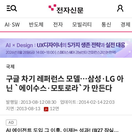
AI·SW
반도체
전자
모빌리티
통신
경제
국제
구글 차기 레퍼런스 모델…삼성·LG 아
닌 `에이수스·모토로라`가 만든다
발행일 : 2013-08-12 08:30
업데이트 : 2014-02-14 22:03
지면 :
2013-08-13
12면
AI 에이전트 도입 그 이후, 이제는 성과! (8/27 잠실역)