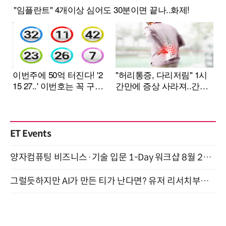
ET Events
양자컴퓨팅 비즈니스·기술 입문 1-Day 워크샵 8월 28일 개최
그럴듯하지만 AI가 만든 티가 난다면? 유저 리서치부터 배포까지! (9/15)