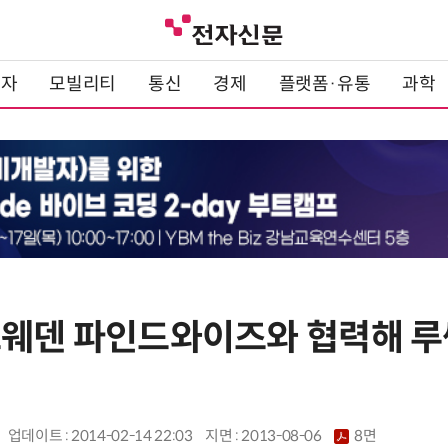
전자
모빌리티
통신
경제
플랫폼·유통
과학
스웨덴 파인드와이즈와 협력해 루
업데이트 : 2014-02-14 22:03
지면 :
2013-08-06
8면