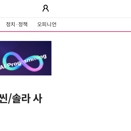
정치·정책
오피니언
씬/솔라 사