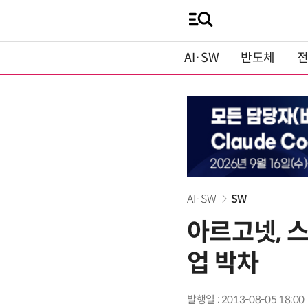
AI·SW
반도체
AI·SW
SW
아르고넷, 
업 박차
발행일 : 2013-08-05 18:00