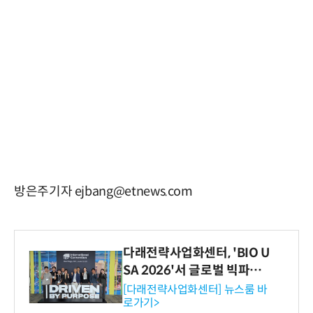
방은주기자 ejbang@etnews.com
다래전략사업화센터, 'BIO U
SA 2026'서 글로벌 빅파마
와의 비즈니스 미팅 지원…K
[다래전략사업화센터] 뉴스룸 바
로가기>
-바이오 해외 진출 교두보 확