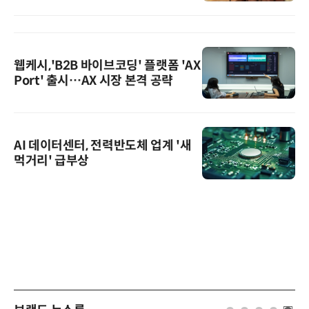
웹케시,'B2B 바이브코딩' 플랫폼 'AX
Port' 출시…AX 시장 본격 공략
AI 데이터센터, 전력반도체 업계 '새
먹거리' 급부상