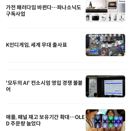
가전 패러다임 바뀐다…파나소닉도
구독사업
K인디게임, 세계 무대 출사표
'모두의 AI' 컨소시엄 영입 경쟁 불붙
어
애플, 패널 재고 보유기간 확대…OLE
D 주문량 늘었다