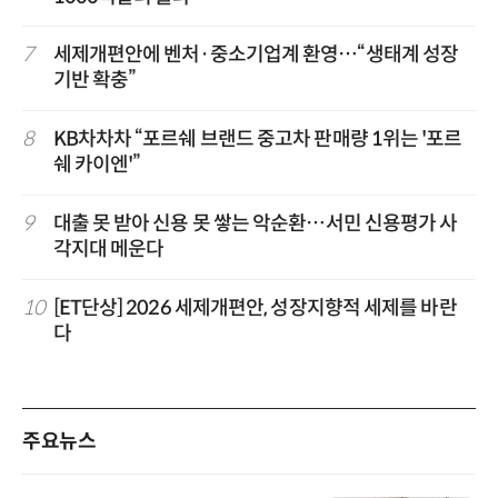
7
세제개편안에 벤처·중소기업계 환영…“생태계 성장
기반 확충”
8
KB차차차 “포르쉐 브랜드 중고차 판매량 1위는 '포르
쉐 카이엔'”
9
대출 못 받아 신용 못 쌓는 악순환…서민 신용평가 사
각지대 메운다
10
[ET단상] 2026 세제개편안, 성장지향적 세제를 바란
다
주요뉴스