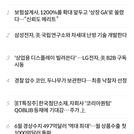
1
보험설계사, 1200%룰 확대 앞두고 '상장 GA'로 쏠렸
다…“신뢰도 메리트”
2
삼성전자, 美 국립연구소와 차세대 난방 기술 개발한다
3
'상업용 디스플레이 빌려쓴다' …LG전자, 美 B2B 구독
시동
4
경찰 압수 코인, 두나무가 보관한다…최종 낙찰자 선정
5
[ET특징주] 한국첨단소재, 자회사 '코리아퀀텀'
QOBLIB 등재에 기대감… 주가 上
6
6월 경상수지 497억달러 '역대 최대'…월 상품수출 첫
1000억달러 돌파