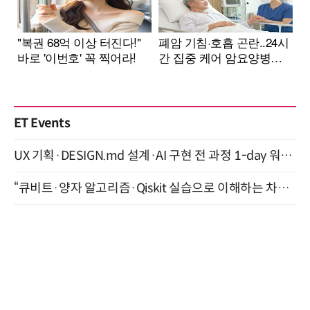
ET Events
UX 기획·DESIGN.md 설계·AI 구현 전 과정 1-day 워크숍 with Claude Code·Codex 9월 15일 개최
“큐비트·양자 알고리즘·Qiskit 실습으로 이해하는 차세대 컴퓨팅” (8/28)