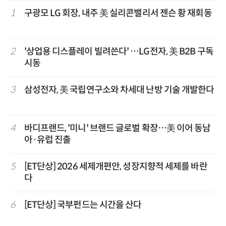
1
구광모 LG 회장, 내주 美 실리콘밸리서 젠슨 황 재회동
2
'상업용 디스플레이 빌려쓴다' …LG전자, 美 B2B 구독
시동
3
삼성전자, 美 국립연구소와 차세대 난방 기술 개발한다
4
바디프랜드, '미니' 브랜드 글로벌 확장…美 이어 동남
아·유럽 진출
5
[ET단상] 2026 세제개편안, 성장지향적 세제를 바란
다
6
[ET단상] 국부펀드는 시간을 산다