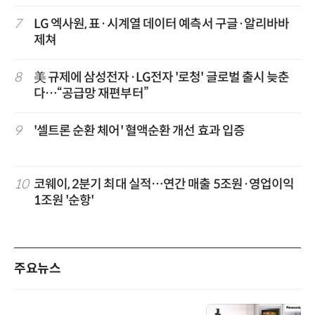
7
LG 엑사원, 표·시계열 데이터 예측서 구글·알리바바
제쳐
8
美 규제에 삼성전자·LG전자 '로청' 글로벌 출시 늦춘
다…“공급망 재편부터”
9
'셀트론 순환 체어' 혈액순환 개선 효과 입증
10
코웨이, 2분기 최대 실적…연간 매출 5조원·영업이익
1조원 '순항'
주요뉴스