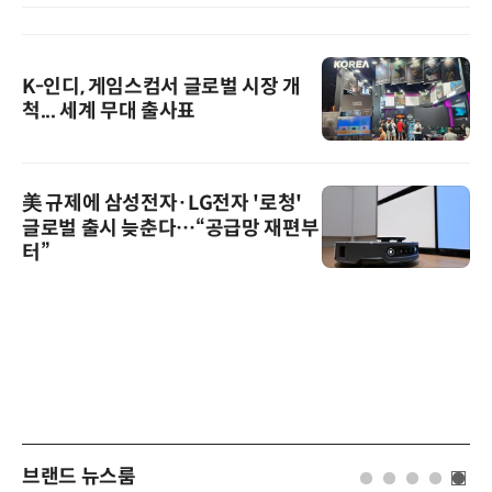
K-인디, 게임스컴서 글로벌 시장 개
척... 세계 무대 출사표
美 규제에 삼성전자·LG전자 '로청'
글로벌 출시 늦춘다…“공급망 재편부
터”
브랜드 뉴스룸