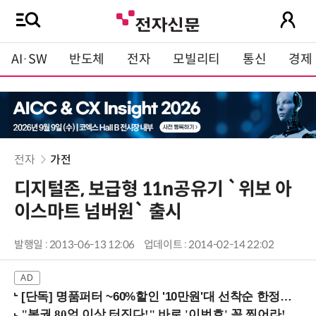
AI·SW
반도체
전자
모빌리티
통신
경제
전자
가전
디지털존, 보급형 11n공유기 `위보 아
이스마트 넘버원` 출시
발행일 : 2013-06-13 12:06
업데이트 : 2014-02-14 22:02
[단독] 명품퍼터 ~60%할인 '10만원'대 선착순 한정판매!