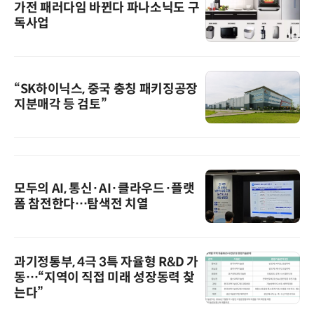
가전 패러다임 바뀐다 파나소닉도 구
독사업
“SK하이닉스, 중국 충칭 패키징공장
지분매각 등 검토”
모두의 AI, 통신·AI·클라우드·플랫
폼 참전한다…탐색전 치열
과기정통부, 4극 3특 자율형 R&D 가
동…“지역이 직접 미래 성장동력 찾
는다”