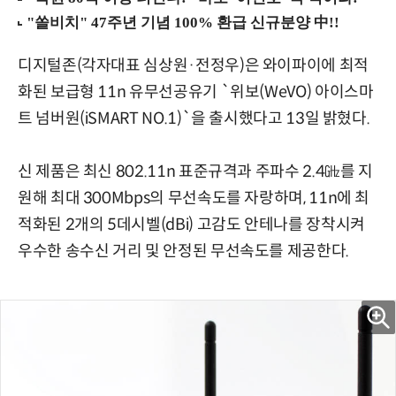
디지털존(각자대표 심상원·전정우)은 와이파이에 최적
화된 보급형 11n 유무선공유기 `위보(WeVO) 아이스마
트 넘버원(iSMART NO.1)`을 출시했다고 13일 밝혔다.
신 제품은 최신 802.11n 표준규격과 주파수 2.4㎓를 지
원해 최대 300Mbps의 무선속도를 자랑하며, 11n에 최
적화된 2개의 5데시벨(dBi) 고감도 안테나를 장착시켜
우수한 송수신 거리 및 안정된 무선속도를 제공한다.