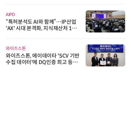
AIPD
“특허분석도 AI와 함께”…IP산업
'AX' 시대 본격화, 지식재산처 1호
AI IP데이터분석사 탄생
와이즈스톤
와이즈스톤, 에이데이타 'SCV 기반
수집 데이터'에 DQ인증 최고 등급
수여