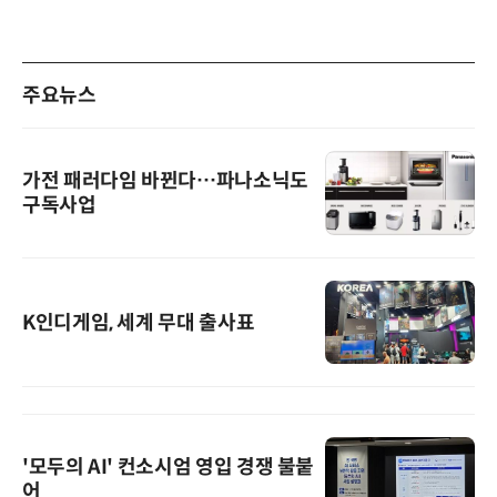
주요뉴스
가전 패러다임 바뀐다…파나소닉도
구독사업
K인디게임, 세계 무대 출사표
'모두의 AI' 컨소시엄 영입 경쟁 불붙
어