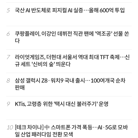
5
국산 AI 반도체로 피지컬 AI 실증…올해 600억 투입
6
쿠팡플레이, 이강인 데뷔전 직관 팬에 '역조공' 선물 쏜
다
7
라이엇게임즈, 더현대 서울서 역대 최대 TFT 축제…신
규 세트 '신비의 숲' 띄운다
8
삼성 갤럭시 Z8·워치9 국내 출시…100여개국 순차
판매
9
KTis, 고령층 위한 '택시 대신 불러주기' 운영
10
[테크 차이나] 中 스마트폰 가격 폭등…AI·5G로 모바
일 산업 패러다임 전환 모색