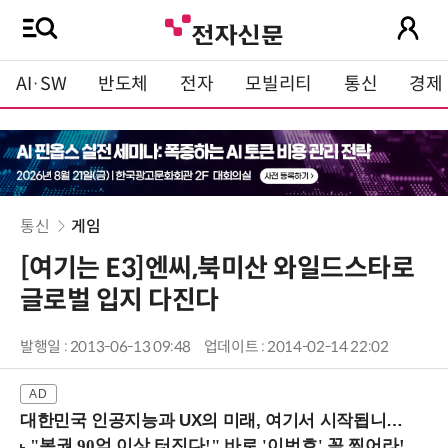
AI·SW
반도체
전자
모빌리티
통신
경제
통신
게임
[여기는 E3]엔씨,북미산 와일드스타로
글로벌 입지 다진다
발행일 : 2013-06-13 09:48
업데이트 : 2014-02-14 22:02
대한민국 인공지능과 UX의 미래, 여기서 시작됩니다! (9/2 강남역)