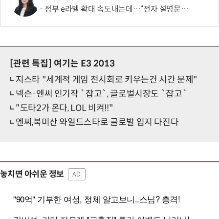
정부 e라벨 확대 속도내는데…“전자 설명문, 종이보다 불편”
[관련 특집]
여기는 E3 2013
지스타 "세계적 게임 전시회로 키우는건 시간 문제"
넥슨·엔씨 인기작 `잡고`, 글로벌시장도 `잡고`
"도타2가 온다, LOL 비켜!!"
엔씨,북미산 와일드스타로 글로벌 입지 다진다
놓치면 아쉬운 정보
AD