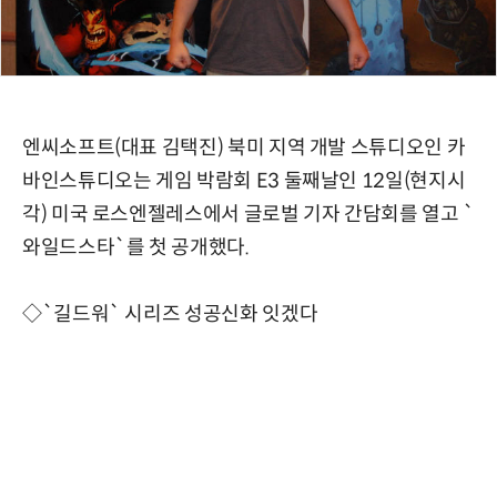
엔씨소프트(대표 김택진) 북미 지역 개발 스튜디오인 카
바인스튜디오는 게임 박람회 E3 둘째날인 12일(현지시
각) 미국 로스엔젤레스에서 글로벌 기자 간담회를 열고 `
와일드스타`를 첫 공개했다.
◇`길드워` 시리즈 성공신화 잇겠다