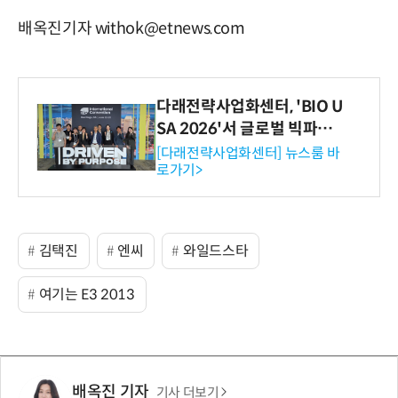
배옥진기자 withok@etnews.com
다래전략사업화센터, 'BIO U
SA 2026'서 글로벌 빅파마
와의 비즈니스 미팅 지원…K
[다래전략사업화센터] 뉴스룸 바
로가기>
-바이오 해외 진출 교두보 확
보
김택진
엔씨
와일드스타
여기는 E3 2013
배옥진 기자
기사 더보기