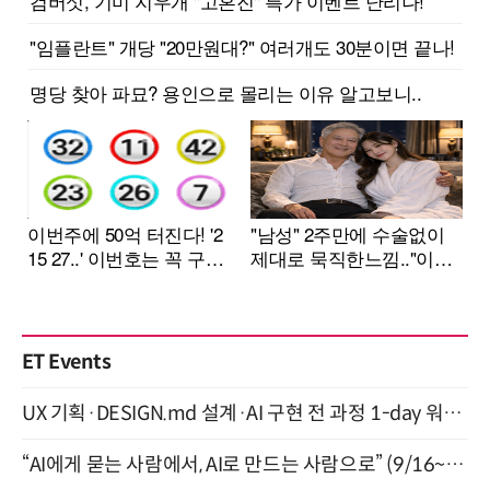
ET Events
UX 기획·DESIGN.md 설계·AI 구현 전 과정 1-day 워크숍 with Claude Code·Codex 9월 15일 개최
“AI에게 묻는 사람에서, AI로 만드는 사람으로” (9/16~17)