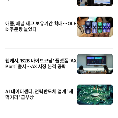
애플, 패널 재고 보유기간 확대…OLE
D 주문량 늘었다
웹케시,'B2B 바이브코딩' 플랫폼 'AX
Port' 출시…AX 시장 본격 공략
AI 데이터센터, 전력반도체 업계 '새
먹거리' 급부상