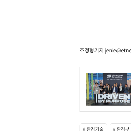
조정형기자 jenie@etne
환경기술
환경부