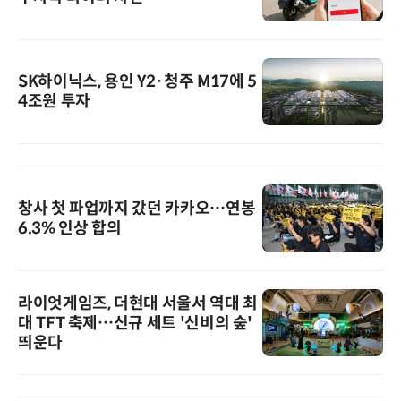
SK하이닉스, 용인 Y2·청주 M17에 5
4조원 투자
창사 첫 파업까지 갔던 카카오…연봉
6.3% 인상 합의
라이엇게임즈, 더현대 서울서 역대 최
대 TFT 축제…신규 세트 '신비의 숲'
띄운다