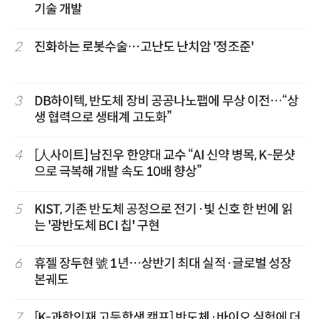
기술 개발
2
진화하는 로봇수술…고난도 난치암 '정조준'
3
DB하이텍, 반도체 장비 공공나노팹에 무상 이전…“상
생 협력으로 생태계 고도화”
4
[人사이트] 남진우 한양대 교수 “AI 신약 병목, K-문샷
으로 극복해 개발 속도 10배 향상”
5
KIST, 기존 반도체 공정으로 전기·빛 신호 한 번에 읽
는 '광반도체 BCI 칩' 구현
6
휴젤 장두현 號 1년…상반기 최대 실적·글로벌 성장
본궤도
7
[K-과학인재 고등학생 캠프] 반도체·바이오 실험에 더