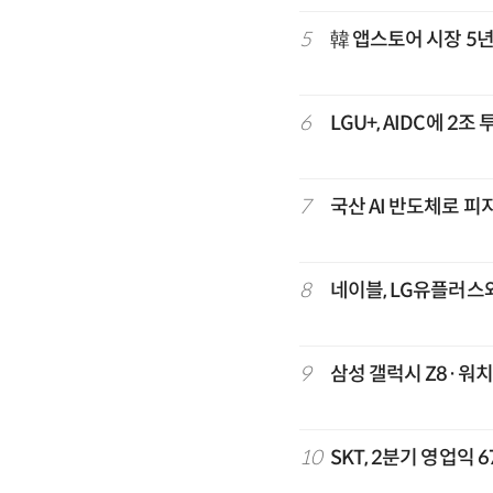
5
韓 앱스토어 시장 5
6
LGU+, AIDC에 2
7
국산 AI 반도체로 피
8
네이블, LG유플러스와
9
삼성 갤럭시 Z8·워치
10
SKT, 2분기 영업익 