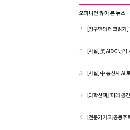
오피니언 많이 본 뉴스
1
[정구민의 테크읽기]
2
[사설] 美 AIDC 냉
3
[사설] 中 통신사 AI 
4
[과학산책] '미래 
5
[전문가기고]공동주