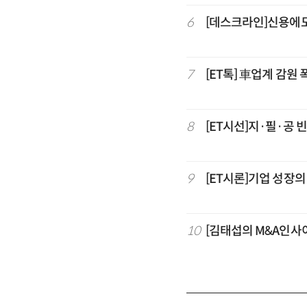
6
[데스크라인]신용에
7
[ET톡] 車업계 감원
8
[ET시선]지·필·공 
9
[ET시론]기업 성장
10
[김태섭의 M&A인사이