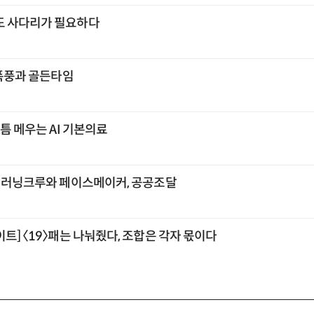
도 사다리가 필요하다
 폭풍과 골든타임
빈틈 메우는 AI 기본의료
의 러닝크루와 페이스메이커, 공공조달
트] 〈19〉패는 나눠줬다, 조합은 각자 몫이다