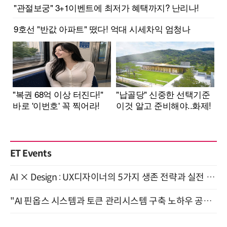
ET Events
AI × Design : UX디자이너의 5가지 생존 전략과 실전 대응 8월 28일 개최
"AI 핀옵스 시스템과 토큰 관리시스템 구축 노하우 공개" 잠실 한국광고문화회관 2층 대회의실 (8/21)