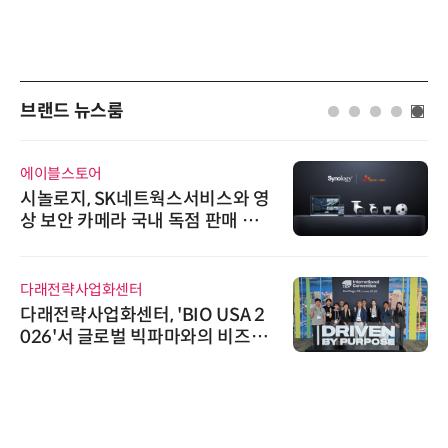
브랜드 뉴스룸
에이블스토어
시놀로지, SK네트웍스서비스와 영
상 보안 카메라 국내 독점 판매 파
트너십 체결
다래전략사업화센터
다래전략사업화센터, 'BIO USA 2
026'서 글로벌 빅파마와의 비즈니
스 미팅 지원…K-바이오 해외 진출
교두보 확보