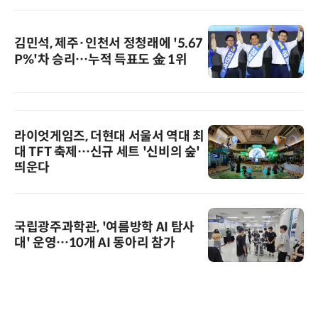
김민석, 제주·인천서 정청래에 '5.67
P%'차 승리…누적 득표도 金 1위
라이엇게임즈, 더현대 서울서 역대 최
대 TFT 축제…신규 세트 '신비의 숲'
띄운다
국립광주과학관, '여름방학 AI 탐사
대' 운영…10개 AI 동아리 참가