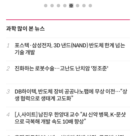
과학 많이 본 뉴스
1
포스텍·삼성전자, 3D 낸드(NAND) 반도체 한계 넘는
기술 개발
2
진화하는 로봇수술…고난도 난치암 '정조준'
3
DB하이텍, 반도체 장비 공공나노팹에 무상 이전…“상
생 협력으로 생태계 고도화”
4
[人사이트] 남진우 한양대 교수 “AI 신약 병목, K-문샷
으로 극복해 개발 속도 10배 향상”