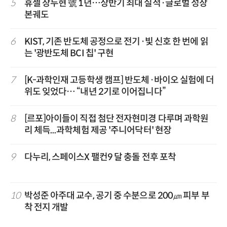
5
휴젤 장두현 號 1년…상반기 최대 실적·글로벌 성장
본궤도
6
KIST, 기존 반도체 공정으로 전기·빛 신호 한 번에 읽
는 '광반도체 BCI 칩' 구현
7
[K-과학인재 고등학생 캠프] 반도체·바이오 실험에 더
위도 잊었다… “내년 2기로 이어집니다”
8
[르포]아이들이 직접 첨단 전자현미경 다루며 과학원
리 체득...과학체험 제공 '주니어닥터' 현장
9
다누리, 스페이스X 팰컨9 달 충돌 전후 포착
10
박성준 아주대 교수, 공기 중 수분으로 200㎛ 피부 부
착 전지 개발