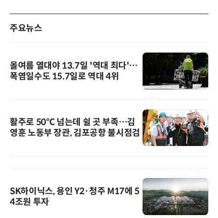
주요뉴스
올여름 열대야 13.7일 '역대 최다'…
폭염일수도 15.7일로 역대 4위
활주로 50℃ 넘는데 쉴 곳 부족…김
영훈 노동부 장관, 김포공항 불시점검
SK하이닉스, 용인 Y2·청주 M17에 5
4조원 투자