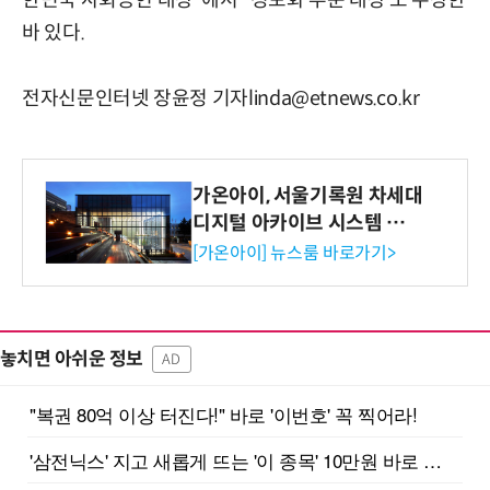
한민국 사회공헌 대상’ 에서 ‘ 정보화 부문 대상’도 수상한
바 있다.
전자신문인터넷 장윤정 기자linda@etnews.co.kr
가온아이, 서울기록원 차세대
디지털 아카이브 시스템 구축
수행
[가온아이] 뉴스룸 바로가기>
놓치면 아쉬운 정보
AD